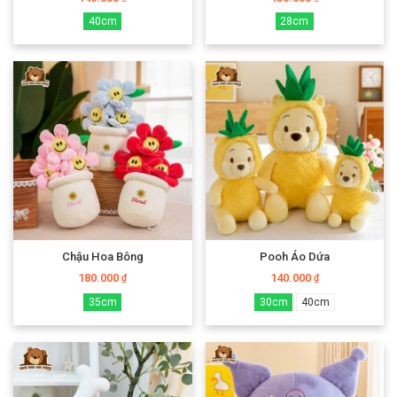
40cm
28cm
Chậu Hoa Bông
Pooh Áo Dứa
180.000
140.000
₫
₫
35cm
30cm
40cm