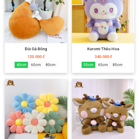
Đùi Gà Bông
Kuromi Thêu Hoa
120.000
340.000
₫
₫
40cm
60cm
80cm
55cm
65cm
85cm