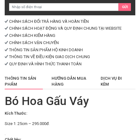
lượng
GỬI
CHÍNH SÁCH ĐỔI TRẢ HÀNG VÀ HOÀN TIỀN
CHÍNH SÁCH HOẠT ĐỘNG VÀ QUY ĐỊNH CHUNG TẠI WEBSITE
CHÍNH SÁCH KIỂM HÀNG
CHÍNH SÁCH VẬN CHUYỂN
THÔNG TIN SẢN PHẨM HỘ KINH DOANH
THÔNG TIN VỀ ĐIỀU KIỆN GIAO DỊCH CHUNG
QUY ĐỊNH VÀ HÌNH THỨC THANH TOÁN
THÔNG TIN SẢN
HƯỚNG DẪN MUA
DỊCH VỤ ĐI
PHẨM
HÀNG
KÈM
Bó Hoa Gấu Váy
Kích Thước:
Size 1: 25cm – 295.000đ.
.
Chất liệu: