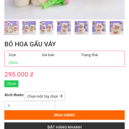
BÓ HOA GẤU VÁY
Size
Giá bán
Trạng thái
25cm
295.000
₫
25cm
Kích thước
Bó
Hoa
Gấu
MUA HÀNG
Váy
số
ĐẶT HÀNG NHANH