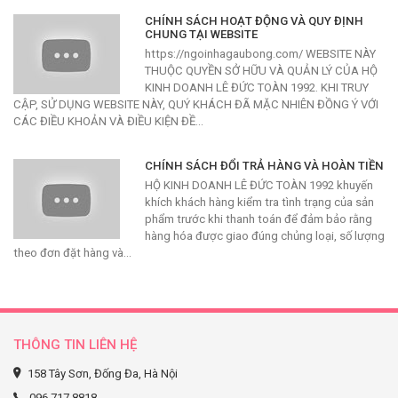
CHÍNH SÁCH HOẠT ĐỘNG VÀ QUY ĐỊNH
CHUNG TẠI WEBSITE
https://ngoinhagaubong.com/ WEBSITE NÀY
THUỘC QUYỀN SỞ HỮU VÀ QUẢN LÝ CỦA HỘ
KINH DOANH LÊ ĐỨC TOÀN 1992. KHI TRUY
CẬP, SỬ DỤNG WEBSITE NÀY, QUÝ KHÁCH ĐÃ MẶC NHIÊN ĐỒNG Ý VỚI
CÁC ĐIỀU KHOẢN VÀ ĐIỀU KIỆN ĐỀ…
CHÍNH SÁCH ĐỔI TRẢ HÀNG VÀ HOÀN TIỀN
HỘ KINH DOANH LÊ ĐỨC TOÀN 1992 khuyến
khích khách hàng kiểm tra tình trạng của sản
phẩm trước khi thanh toán để đảm bảo rằng
hàng hóa được giao đúng chủng loại, số lượng
theo đơn đặt hàng và…
THÔNG TIN LIÊN HỆ
158 Tây Sơn, Đống Đa, Hà Nội
096 717 8818