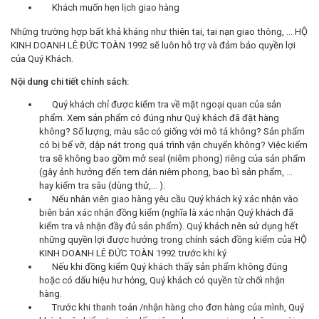
Khách muốn hẹn lịch giao hàng
Những trường hợp bất khả kháng như thiên tai, tai nạn giao thông, … HỘ
KINH DOANH LÊ ĐỨC TOÀN 1992 sẽ luôn hỗ trợ và đảm bảo quyền lợi
của Quý Khách.
Nội dung chi tiết chính sách:
Quý khách chỉ được kiểm tra về mặt ngoại quan của sản
phẩm. Xem sản phẩm có đúng như Quý khách đã đặt hàng
không? Số lượng, màu sắc có giống với mô tả không? Sản phẩm
có bị bể vỡ, dập nát trong quá trình vận chuyển không? Việc kiểm
tra sẽ không bao gồm mở seal (niêm phong) riêng của sản phẩm
(gây ảnh hưởng đến tem dán niêm phong, bao bì sản phẩm, …
hay kiểm tra sâu (dùng thử,… ).
Nếu nhân viên giao hàng yêu cầu Quý khách ký xác nhận vào
biên bản xác nhận đồng kiểm (nghĩa là xác nhận Quý khách đã
kiểm tra và nhận đầy đủ sản phẩm). Quý khách nên sử dụng hết
những quyền lợi được hưởng trong chính sách đồng kiểm của HỘ
KINH DOANH LÊ ĐỨC TOÀN 1992 trước khi ký.
Nếu khi đồng kiểm Quý khách thấy sản phẩm không đúng
hoặc có dấu hiệu hư hỏng, Quý khách có quyền từ chối nhận
hàng.
Trước khi thanh toán /nhận hàng cho đơn hàng của mình, Quý