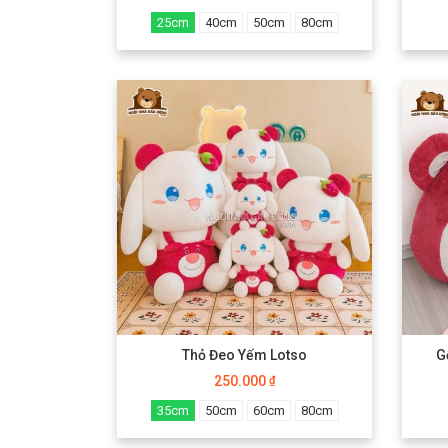
25cm
40cm
50cm
80cm
Thỏ Đeo Yếm Lotso
G
250.000
₫
35cm
50cm
60cm
80cm