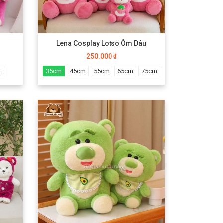
Lena Cosplay Lotso Ôm Dâu
250.000
₫
1
35cm
45cm
55cm
65cm
75cm