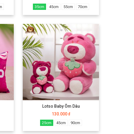
m
35cm
45cm
55cm
70cm
Lotso Baby Ôm Dâu
130.000
₫
25cm
45cm
90cm