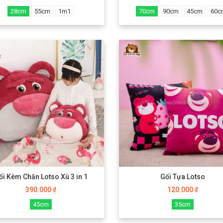
28cm
55cm
1m1
70cm
90cm
45cm
60c
ối Kèm Chăn Lotso Xù 3 in 1
Gối Tựa Lotso
390.000
120.000
₫
₫
45cm
35cm