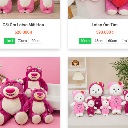
Gối Ôm Lotso Mặt Hoa
Lotso Ôm Tim
620.000
590.000
₫
₫
1m1
70cm
90cm
80cm
45cm
60cm
1m