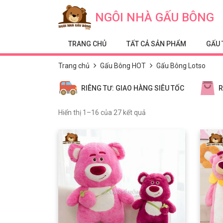
Skip to content
NGÔI NHÀ GẤU BÔNG
TRANG CHỦ
TẤT CẢ SẢN PHẨM
GẤU 
Trang chủ
Gấu Bông HOT
Gấu Bông Lotso
RIÊNG TƯ: GIAO HÀNG SIÊU TỐC
R
Hiển thị 1–16 của 27 kết quả