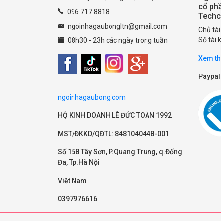
cổ ph
096 717 8818
Tech
ngoinhagaubongltn@gmail.com
Chủ tà
Số tài
08h30 - 23h các ngày trong tuần
Xem th
Paypal
ngoinhagaubong.com
HỘ KINH DOANH LÊ ĐỨC TOÀN 1992
MST/ĐKKD/QĐTL: 8481040448-001
Số 158 Tây Sơn, P.Quang Trung, q.Đống
Đa, Tp.Hà Nội
Việt Nam
0397976616