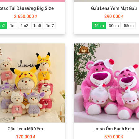
otso Tai Dâu Đứng Big Size
Gấu Lena Yếm Mặt Gấu
2.650.000
290.000
₫
₫
m2
1m
1m2
1m5
1m7
45cm
30cm
55cm
Gấu Lena Mũ Yếm
Lotso Ôm Bánh Kem
170.000
570.000
₫
₫