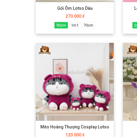
Gối Ôm Lotso Dâu
L
270.000
₫
90cm
1m1
70cm
2
Mèo Hoàng Thượng Cosplay Lotso
120.000
₫