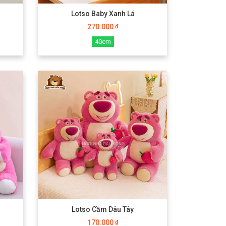
Lotso Baby Xanh Lá
270.000
₫
40cm
Lotso Cầm Dâu Tây
170.000
₫