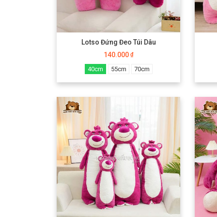
Lotso Đứng Đeo Túi Dâu
140.000
₫
40cm
55cm
70cm