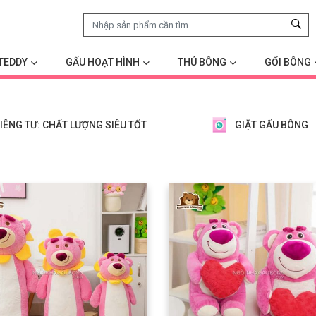
TEDDY
GẤU HOẠT HÌNH
THÚ BÔNG
GỐI BÔNG
IÊNG TƯ: CHẤT LƯỢNG SIÊU TỐT
GIẶT GẤU BÔNG