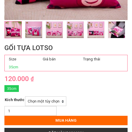
GỐI TỰA LOTSO
Size
Giá bán
Trạng thái
35cm
120.000
₫
35cm
Kích thước
Gối
Tựa
Lotso
MUA HÀNG
số
lượng