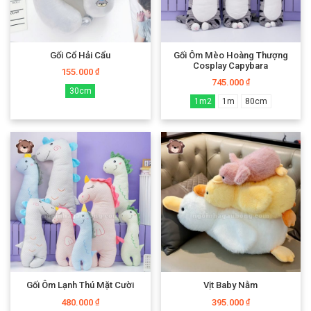
Gối Cổ Hải Cẩu
Gối Ôm Mèo Hoàng Thượng
Cosplay Capybara
155.000
₫
745.000
₫
30cm
1m2
1m
80cm
Gối Ôm Lạnh Thú Mặt Cười
Vịt Baby Nằm
480.000
395.000
₫
₫