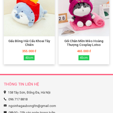
Gấu Bông Hải Cẩu Khoai Tây
Gối Chăn Mền Mèo Hoàng
Chiên
Thượng Cosplay Lotso
355.000
465.000
₫
₫
40cm
45cm
THÔNG TIN LIÊN HỆ
158 Tây Sơn, Đống Đa, Hà Nội
096 717 8818
ngoinhagaubongltn@gmail.com
08h30 - 23h các ngày trong tuần