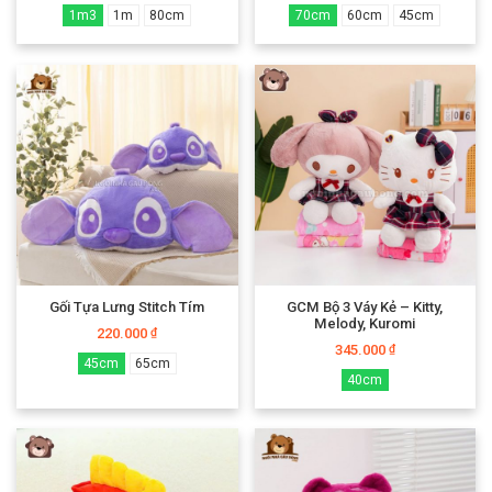
1m3
1m
80cm
70cm
60cm
45cm
Gối Tựa Lưng Stitch Tím
GCM Bộ 3 Váy Kẻ – Kitty,
Melody, Kuromi
220.000
₫
345.000
₫
45cm
65cm
40cm