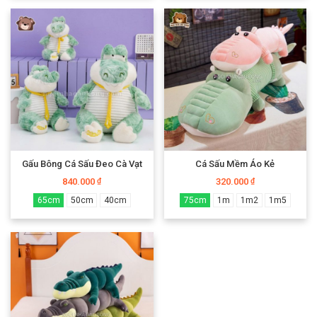
Gấu Bông Cá Sấu Đeo Cà Vạt
Cá Sấu Mềm Áo Kẻ
840.000
320.000
₫
₫
65cm
50cm
40cm
75cm
1m
1m2
1m5