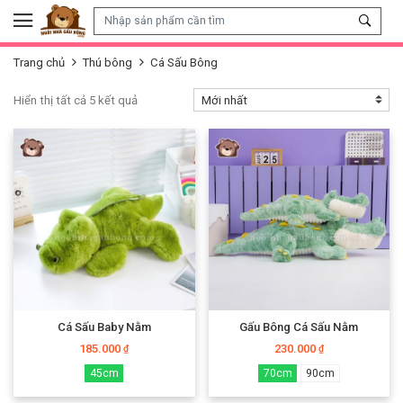
Skip to content
Trang chủ
Thú bông
Cá Sấu Bông
Hiển thị tất cả 5 kết quả
Cá Sấu Baby Nằm
Gấu Bông Cá Sấu Nằm
185.000
230.000
₫
₫
45cm
70cm
90cm