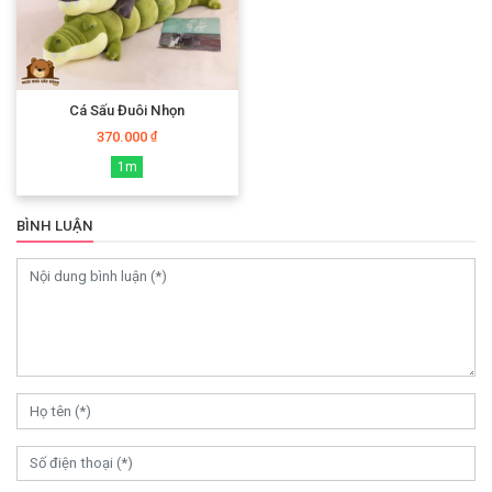
Cá Sấu Đuôi Nhọn
370.000
₫
1m
BÌNH LUẬN
0