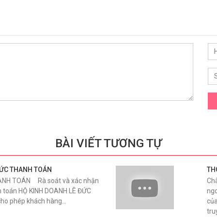
BÀI VIẾT TƯƠNG TỰ
HỨC THANH TOÁN
TH
OÁN Rà soát và xác nhận
Chà
nh toán HỘ KINH DOANH LÊ ĐỨC
ngo
cho phép khách hàng…
của
tru