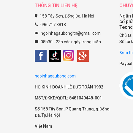
THÔNG TIN LIÊN HỆ
CHUY
Ngân 
158 Tây Sơn, Đống Đa, Hà Nội
cổ ph
096 717 8818
Tech
ngoinhagaubongltn@gmail.com
Chủ tà
Số tài
08h30 - 23h các ngày trong tuần
Xem th
Paypal
ngoinhagaubong.com
HỘ KINH DOANH LÊ ĐỨC TOÀN 1992
MST/ĐKKD/QĐTL: 8481040448-001
Số 158 Tây Sơn, P.Quang Trung, q.Đống
Đa, Tp.Hà Nội
Việt Nam