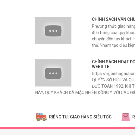
CHÍNH SÁCH VẬN CH
Phương thức giao hàng
đơn hàng của quý khác
chuyển đến tay khách 
thể. Nhằm tạo điều kiệ
CHÍNH SÁCH HOẠT ĐỘ
WEBSITE
https://ngoinhagaub
QUYỀN SỞ HỮU VÀ QUẢ
ĐỨC TOÀN 1992. KHI 
NÀY, QUÝ KHÁCH ĐÃ MẶC NHIÊN ĐỒNG Ý VỚI CÁC ĐI
RIÊNG TƯ: GIAO HÀNG SIÊU TỐC
R