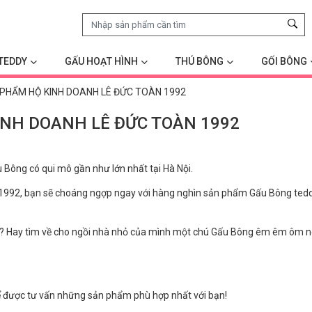
TEDDY
GẤU HOẠT HÌNH
THÚ BÔNG
GỐI BÔNG
 PHẨM HỘ KINH DOANH LÊ ĐỨC TOÀN 1992
NH DOANH LÊ ĐỨC TOÀN 1992
ông có qui mô gần như lớn nhất tại Hà Nội.
92, bạn sẽ choáng ngợp ngay với hàng nghìn sản phẩm Gấu Bông teddy, 
 Hay tìm về cho ngồi nhà nhỏ của mình một chú Gấu Bông êm êm ôm ngủ
ể được tư vấn những sản phẩm phù hợp nhất với bạn!