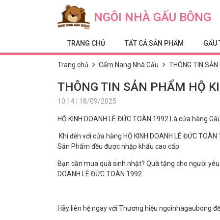
Skip to content
NGÔI NHÀ GẤU BÔNG
TRANG CHỦ
TẤT CẢ SẢN PHẨM
GẤU 
Trang chủ
Cẩm Nang Nhà Gấu
THÔNG TIN SẢN
THÔNG TIN SẢN PHẨM HỘ KI
10:14 | 18/09/2025
HỘ KINH DOANH LÊ ĐỨC TOÀN 1992 Là cửa hàng Gấu B
Khi đến với cửa hàng HỘ KINH DOANH LÊ ĐỨC TOÀN 19
Sản Phẩm đều được nhập khẩu cao cấp.
Bạn cần mua quà sinh nhật? Quà tặng cho người yêu?
DOANH LÊ ĐỨC TOÀN 1992
Hãy liên hệ ngay với Thương hiệu ngoinhagaubong đ