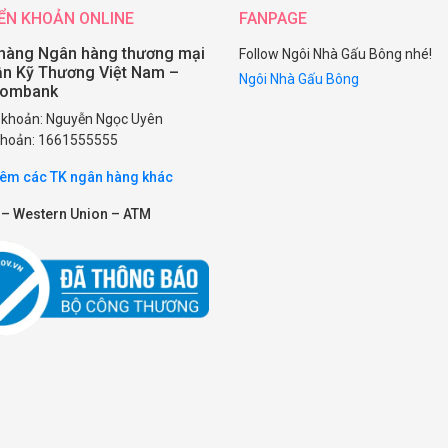
ỂN KHOẢN ONLINE
FANPAGE
hàng Ngân hàng thương mại
Follow Ngôi Nhà Gấu Bông nhé!
ần Kỹ Thương Việt Nam –
Ngôi Nhà Gấu Bông
combank
i khoản: Nguyễn Ngọc Uyên
 khoản: 1661555555
êm các TK ngân hàng khác
 – Western Union – ATM