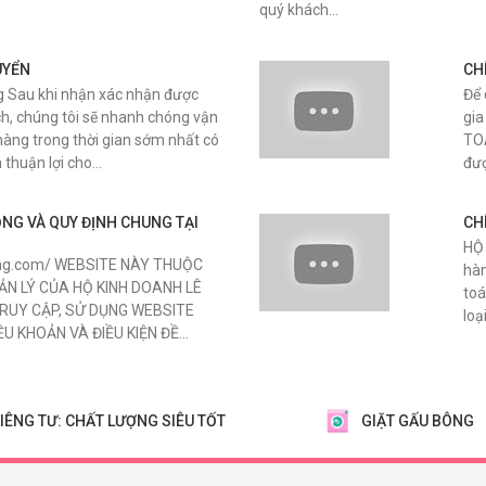
quý khách…
UYỂN
CH
 Sau khi nhận xác nhận được
Để 
h, chúng tôi sẽ nhanh chóng vận
gia
hàng trong thời gian sớm nhất có
TOÀ
n thuận lợi cho…
đượ
NG VÀ QUY ĐỊNH CHUNG TẠI
CH
HỘ
ong.com/ WEBSITE NÀY THUỘC
hàn
N LÝ CỦA HỘ KINH DOANH LÊ
toá
TRUY CẬP, SỬ DỤNG WEBSITE
loạ
ỀU KHOẢN VÀ ĐIỀU KIỆN ĐỀ…
IÊNG TƯ: CHẤT LƯỢNG SIÊU TỐT
GIẶT GẤU BÔNG