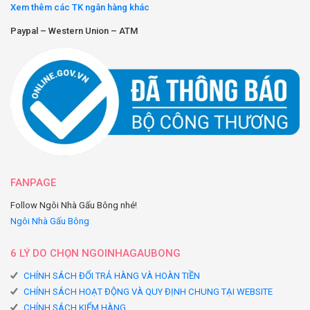
Xem thêm các TK ngân hàng khác
bông, các nhà sản xuất thường chọn sử dụng vải nhung được làm từ
polyester. Chất liệu này khiến sản phẩm bền hơn và cũng thân thiện hơn
Paypal – Western Union – ATM
với trẻ em.
Vải thun vảy cá
Vật liệu này khác với kết cấu của vải nhung vì nó có kết cấu cực kỳ mềm
mại đặc trưng bởi các sợi vòng. Nó cũng có thể được làm từ sợi tổng
hợp hoặc tự nhiên. Gấu bông làm từ vải thun vảy cá có bộ lông cực dày
khiến chúng trở nên phù hợp với những đứa trẻ sơ sinh thích nhai đồ
chơi.
FANPAGE
Follow Ngôi Nhà Gấu Bông nhé!
Ngôi Nhà Gấu Bông
6 LÝ DO CHỌN NGOINHAGAUBONG
CHÍNH SÁCH ĐỔI TRẢ HÀNG VÀ HOÀN TIỀN
CHÍNH SÁCH HOẠT ĐỘNG VÀ QUY ĐỊNH CHUNG TẠI WEBSITE
CHÍNH SÁCH KIỂM HÀNG