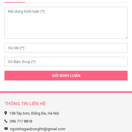
0
GỬI BÌNH LUẬN
THÔNG TIN LIÊN HỆ
158 Tây Sơn, Đống Đa, Hà Nội
096 717 8818
Vịt bông mimilalafanfan giá rẻ siêu hot tại thị trường
ngoinhagaubongltn@gmail.com