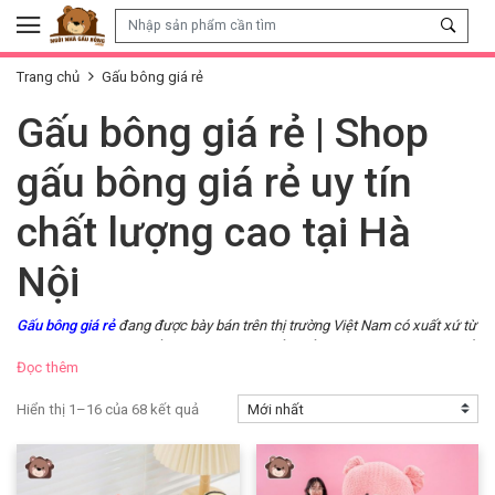
Skip to content
Trang chủ
Gấu bông giá rẻ
Gấu bông giá rẻ | Shop
gấu bông giá rẻ uy tín
chất lượng cao tại Hà
Nội
Gấu bông giá rẻ
đang được bày bán trên thị trường Việt Nam có xuất xứ từ
đâu? Được làm với chất liệu gì và liệu có đảm bảo an toàn? Có nên mua đồ
Đọc thêm
nhồi bông giá rẻ để tặng cho con nhỏ không?
Bạn đang tìm mua
gấu bông giá rẻ
để tặng con, tặng người thân nhân một
Hiển thị 1–16 của 68 kết quả
ngày đặc biệt nào đó? Nhưng bạn lại cảm thấy lo lắng về xuất xứ, chất
lượng và độ an toàn của những món đồ chơi nhồi bông giá rẻ đang được
bày bán trên thị trường?