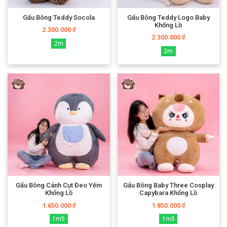
Gấu Bông Teddy Socola
Gấu Bông Teddy Logo Baby
Khổng Lồ
2.300.000
₫
2.300.000
₫
2m
2m
Những chú heo bông giá rẻ siêu đáng yêu tại shop
Tại sao
gấu bông giá rẻ
luôn
được yêu thích?
Gấu Bông Cánh Cụt Đeo Yếm
Gấu Bông Baby Three Cosplay
Giá thành không quá cao mà lại phù hợp với nhu cầu của đa số khách
Khổng Lồ
Capybara Khổng Lồ
hàng. Do vậy
gấu bông giá rẻ
trở thành mặt hàng được săn tìm nhiều
1.650.000
1.850.000
₫
₫
nhất trong thời gian qua.
1m5
1m5