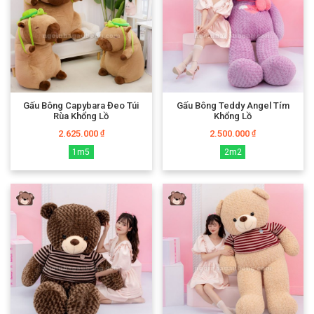
Thú bông Hàn Quốc, Anh, Mỹ được sản xuất trên dây chuyền công nghệ
hiện đại, nguyên liệu cao cấp. Nên chất lượng được đảm bảo và tạo cảm
giác thoải mái cho người tiêu dùng.
Chúng cũng có mẫu mã đẹp, đa dạng về chủng loại nên được rất nhiều
người yêu thích. Tuy nhiên vì có giá thành tương đối cao, nên không phải
gia đình nào cũng có thể mua mặt hàng này về cho con chơi.
Gấu Bông Capybara Đeo Túi
Gấu Bông Teddy Angel Tím
Rùa Khổng Lồ
Khổng Lồ
2.625.000
2.500.000
₫
₫
1m5
2m2