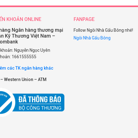
ỂN KHOẢN ONLINE
FANPAGE
hàng Ngân hàng thương mại
Follow Ngôi Nhà Gấu Bông nhé!
ần Kỹ Thương Việt Nam –
Ngôi Nhà Gấu Bông
combank
i khoản: Nguyễn Ngọc Uyên
 khoản: 1661555555
êm các TK ngân hàng khác
 – Western Union – ATM