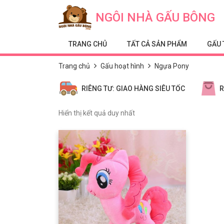
Skip to content
NGÔI NHÀ GẤU BÔNG
TRANG CHỦ
TẤT CẢ SẢN PHẨM
GẤU 
Trang chủ
Gấu hoạt hình
Ngựa Pony
RIÊNG TƯ: GIAO HÀNG SIÊU TỐC
R
Hiển thị kết quả duy nhất