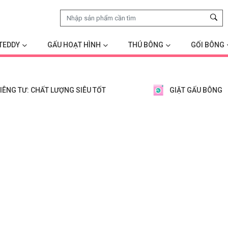
TEDDY
GẤU HOẠT HÌNH
THÚ BÔNG
GỐI BÔNG
IÊNG TƯ: CHẤT LƯỢNG SIÊU TỐT
GIẶT GẤU BÔNG