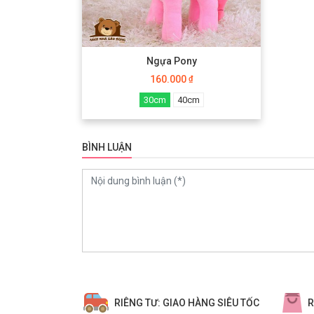
Ngựa Pony
160.000
₫
30cm
40cm
BÌNH LUẬN
0
RIÊNG TƯ: GIAO HÀNG SIÊU TỐC
R