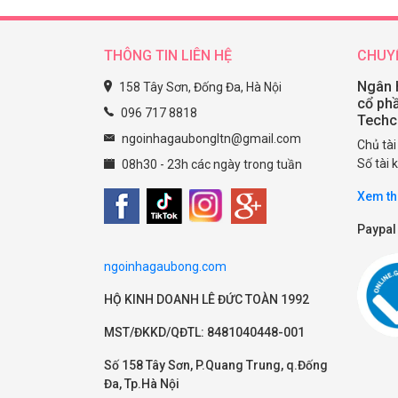
THÔNG TIN LIÊN HỆ
CHUY
Ngân 
158 Tây Sơn, Đống Đa, Hà Nội
cổ ph
096 717 8818
Tech
ngoinhagaubongltn@gmail.com
Chủ tà
Số tài
08h30 - 23h các ngày trong tuần
Xem th
Paypal
ngoinhagaubong.com
HỘ KINH DOANH LÊ ĐỨC TOÀN 1992
MST/ĐKKD/QĐTL: 8481040448-001
Số 158 Tây Sơn, P.Quang Trung, q.Đống
Đa, Tp.Hà Nội