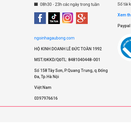
Số tài
08h30 - 23h các ngày trong tuần
Xem th
Paypal
ngoinhagaubong.com
HỘ KINH DOANH LÊ ĐỨC TOÀN 1992
MST/ĐKKD/QĐTL: 8481040448-001
Số 158 Tây Sơn, P.Quang Trung, q.Đống
Đa, Tp.Hà Nội
Việt Nam
0397976616