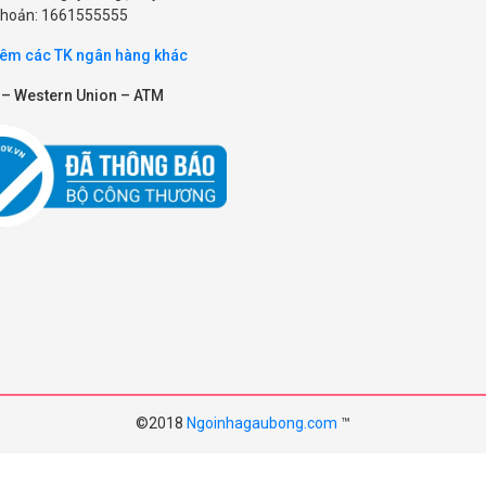
 khoản: 1661555555
êm các TK ngân hàng khác
 – Western Union – ATM
©2018
Ngoinhagaubong.com
™