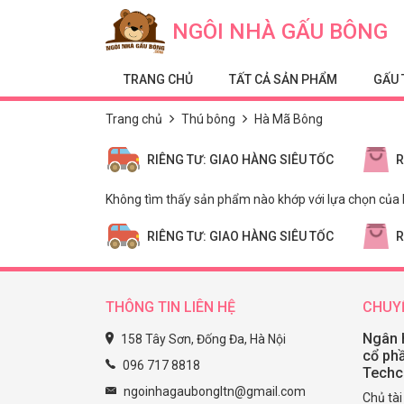
Skip to content
NGÔI NHÀ GẤU BÔNG
TRANG CHỦ
TẤT CẢ SẢN PHẨM
GẤU 
Trang chủ
Thú bông
Hà Mã Bông
RIÊNG TƯ: GIAO HÀNG SIÊU TỐC
R
Không tìm thấy sản phẩm nào khớp với lựa chọn của 
RIÊNG TƯ: GIAO HÀNG SIÊU TỐC
R
THÔNG TIN LIÊN HỆ
CHUY
Ngân 
158 Tây Sơn, Đống Đa, Hà Nội
cổ ph
096 717 8818
Tech
ngoinhagaubongltn@gmail.com
Chủ tà