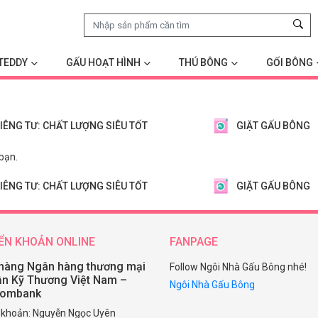
TEDDY
GẤU HOẠT HÌNH
THÚ BÔNG
GỐI BÔNG
IÊNG TƯ: CHẤT LƯỢNG SIÊU TỐT
GIẶT GẤU BÔNG
bạn.
IÊNG TƯ: CHẤT LƯỢNG SIÊU TỐT
GIẶT GẤU BÔNG
ỂN KHOẢN ONLINE
FANPAGE
hàng Ngân hàng thương mại
Follow Ngôi Nhà Gấu Bông nhé!
ần Kỹ Thương Việt Nam –
Ngôi Nhà Gấu Bông
combank
i khoản: Nguyễn Ngọc Uyên