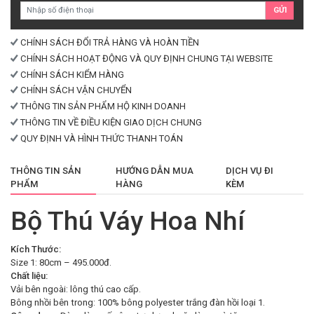
GỬI
lượng
CHÍNH SÁCH ĐỔI TRẢ HÀNG VÀ HOÀN TIỀN
CHÍNH SÁCH HOẠT ĐỘNG VÀ QUY ĐỊNH CHUNG TẠI WEBSITE
CHÍNH SÁCH KIỂM HÀNG
CHÍNH SÁCH VẬN CHUYỂN
THÔNG TIN SẢN PHẨM HỘ KINH DOANH
THÔNG TIN VỀ ĐIỀU KIỆN GIAO DỊCH CHUNG
QUY ĐỊNH VÀ HÌNH THỨC THANH TOÁN
THÔNG TIN SẢN
HƯỚNG DẪN MUA
DỊCH VỤ ĐI
PHẨM
HÀNG
KÈM
Bộ Thú Váy Hoa Nhí
Kích Thước:
Size 1: 80cm – 495.000đ.
Chất liệu:
Vải bên ngoài: lông thú cao cấp.
Bông nhồi bên trong: 100% bông polyester trắng đàn hồi loại 1.