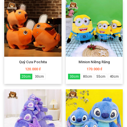
Quỷ Cưa Pochita
Minion Niềng Răng
120.000
170.000
₫
₫
20cm
30cm
30cm
80cm
55cm
40cm