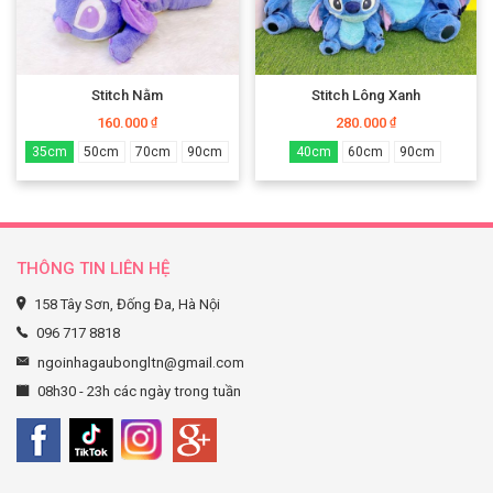
Stitch Nằm
Stitch Lông Xanh
160.000
280.000
₫
₫
35cm
50cm
70cm
90cm
40cm
60cm
90cm
THÔNG TIN LIÊN HỆ
158 Tây Sơn, Đống Đa, Hà Nội
096 717 8818
ngoinhagaubongltn@gmail.com
08h30 - 23h các ngày trong tuần