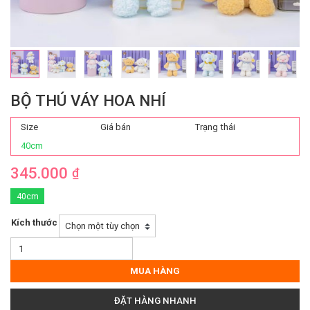
BỘ THÚ VÁY HOA NHÍ
Size
Giá bán
Trạng thái
40cm
345.000
₫
40cm
Kích thước
Bộ
Thú
Váy
MUA HÀNG
Hoa
Nhí
ĐẶT HÀNG NHANH
số