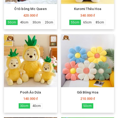
Ô tô bông Mc Queen
Kuromi Thêu Hoa
420.000
340.000
₫
₫
50cm
40cm
30cm
20cm
55cm
65cm
85cm
Pooh Áo Dứa
Gối Bông Hoa
140.000
210.000
₫
₫
30cm
40cm
50cm