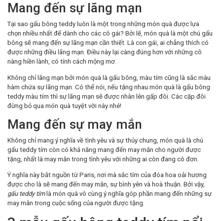
Mang đến sự lãng mạn
Tại sao gấu bông teddy luôn là một trong những món quà được lựa
chọn nhiều nhất để dành cho các cô gái? Bởi lẽ, món quà là một chú gấu
bông sẽ mang đến sự lãng mạn cần thiết. Là con gái, ai chẳng thích có
được những điều lãng mạn. Điều này lại càng đúng hơn với những cô
nàng hiền lành, có tính cách mộng mơ.
Không chỉ lãng mạn bởi món quà là gấu bông, màu tím cũng là sắc màu
hàm chứa sự lãng mạn. Có thể nói, nếu tặng nhau món quà là gấu bông
teddy màu tím thì sự lãng mạn sẽ được nhân lên gấp đôi. Các cặp đôi
đừng bỏ qua món quà tuyệt vời này nhé!
Mang đến sự may mắn
Không chỉ mang ý nghĩa về tình yêu và sự thủy chung, món quà là chú
gấu teddy tím còn có khả năng mang đến may mắn cho người được
tặng, nhất là may mắn trong tình yêu với những ai còn đang cô đơn.
Ý nghĩa này bắt nguồn từ Paris, nơi mà sắc tím của đóa hoa oải hương
được cho là sẽ mang đến may mắn, sự bình yên và hoà thuận. Bởi vậy,
gấu teddy tím
là món quà vô cùng ý nghĩa góp phần mang đến những sự
may mắn trong cuộc sống của người được tặng.