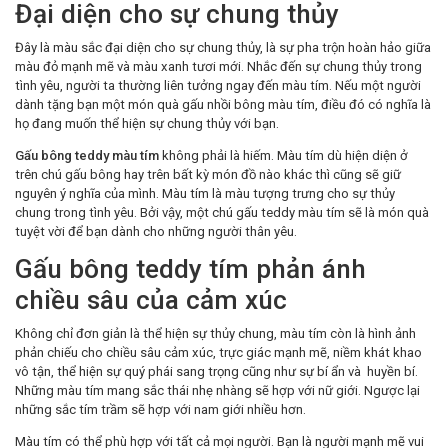
Đại diện cho sự chung thủy
Đây là màu sắc đại diện cho sự chung thủy, là sự pha trộn hoàn hảo giữa
màu đỏ mạnh mẽ và màu xanh tươi mới. Nhắc đến sự chung thủy trong
tình yêu, người ta thường liên tưởng ngay đến màu tím. Nếu một người
dành tặng bạn một món quà gấu nhồi bông màu tím, điều đó có nghĩa là
họ đang muốn thể hiện sự chung thủy với bạn.
Gấu bông teddy màu tím
không phải là hiếm. Màu tím dù hiện diện ở
trên chú gấu bông hay trên bất kỳ món đồ nào khác thì cũng sẽ giữ
nguyên ý nghĩa của mình. Màu tím là màu tượng trưng cho sự thủy
chung trong tình yêu. Bởi vậy, một chú gấu teddy màu tím sẽ là món quà
tuyệt vời để bạn dành cho những người thân yêu.
Gấu bông teddy tím phản ánh
chiều sâu của cảm xúc
Không chỉ đơn giản là thể hiện sự thủy chung, màu tím còn là hình ảnh
phản chiếu cho chiều sâu cảm xúc, trực giác mạnh mẽ, niềm khát khao
vô tận, thể hiện sự quý phái sang trọng cũng như sự bí ẩn và huyền bí.
Những màu tím mang sắc thái nhẹ nhàng sẽ hợp với nữ giới. Ngược lại
những sắc tím trầm sẽ hợp với nam giới nhiều hơn.
Màu tím có thể phù hợp với tất cả mọi người. Bạn là người mạnh mẽ vui