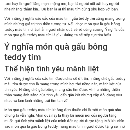
tươi hay là người lãng mạn, mộng mơ, bạn là người nổi bật hay người
nhẹ nhàng, thầm kín… Dù bạn là ai thì màu tím cũng phù hợp với bạn.
Với những ý nghĩa sâu sắc của màu tím,
gấu teddy tím
cũng mang trong
mình những giá trị tinh thần tương tự. Nếu chọn món quà là gấu bông
teddy màu tím, chắc hẳn người nhận quà sẽ vô cùng sướng. Ý nghĩa của
món quà gấu teddy màu tím là gì? Chúng ta sẽ tiếp tục tìm hiểu.
Ý nghĩa món quà gấu bông
teddy tím
Thể hiện tình yêu mãnh liệt
Với những ý nghĩa của sắc tím được chia sẽ ở trên, những chú gấu teddy
màu tím được cho là mang trong mình hơi thở nồng nàn, mãnh liệt của
tình yêu. Những chú gấu bông mang sắc tím được ví như những thiên
thần mang ánh sáng của tình yêu đến gắn kết những cặp đôi đang yêu
nhau và làm lành những trái tim tan vỡ.
Món quà gấu teddy màu tím không đơn thuần chỉ là một món quà như
chúng ta vẫn nghĩ. Món quà này là thay lời muốn nói của người tặng,
muốn gửi tình yêu mãnh liệt của mình đến người được tặng. Mỗi khi nhìn
vào món quà là gấu bông teddy mang màu tím, người được tặng sẽ nhớ