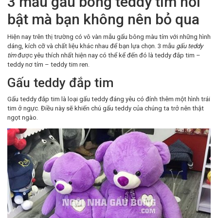
3 mẫu gấu bông teddy tím nổi
bật mà bạn không nên bỏ qua
Hiện nay trên thị trường có vô vàn mẫu gấu bông màu tím với những hình
dáng, kích cỡ và chất liệu khác nhau để bạn lựa chọn.
3 mẫu
gấu teddy
tím
được yêu thích nhất hiện nay có thể kể đến đó là teddy đắp tim –
teddy nơ tím – teddy tim ren.
Gấu teddy đắp tim
Gấu teddy đắp tim là loại gấu teddy đáng yêu có đính thêm một hình trái
tim ở ngực. Điều này sẽ khiến chú gấu teddy của chúng ta trở nên thật
ngọt ngào.