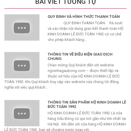
BÀI VIẾT TƯƠNG TỰ
QUY ĐỊNH VÀ HÌNH THỨC THANH TOÁN
QUY ĐỊNH THANH TOÁN Rà soát
và xác nhận nội dung giao kết thanh toán HỘ
KINH DOANH LÊ ĐỨC TOÀN 1992 có cơ chế
cho phép khách hàng…
THÔNG TIN VỀ ĐIỀU KIỆN GIAO DỊCH
CHUNG
Chào mừng Quý khách đến với website
ngoinhagaubong.com – được thiết lập và
thuộc sở hữu của HỘ KINH DOANH LÊ ĐỨC
TOÀN 1992. Khi Quý khách truy cập vào website của chúng tôi đồng
nghĩa với việc quý khách…
THÔNG TIN SẢN PHẨM HỘ KINH DOANH LÊ
ĐỨC TOÀN 1992
HỘ KINH DOANH LÊ ĐỨC TOÀN 1992 Là cửa
hàng Gấu Bông có qui mô gần như lớn nhất tại
Hà Nội. Khi đến với cửa hàng HỘ KINH DOANH
LÊ ĐỨC TOÀN 1992, bạn sẽ choáng ngợp ngay với…