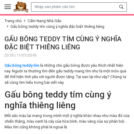
Skip to content
Trang chủ
Cẩm Nang Nhà Gấu
Gấu bông teddy tím cùng ý nghĩa đặc biệt thiêng liêng
GẤU BÔNG TEDDY TÍM CÙNG Ý NGHĨA
ĐẶC BIỆT THIÊNG LIÊNG
23:33 | 11/07/2018
Gấu bông teddy tím
là những chú gấu bông được yêu thích nhất hiện
nay
. Người ta thường tìm đến gấu teddy mang tím như là một món quà
để thể hiện tình yêu với người được tặng. Tại sao lại như vậy? Chúng ta
sẽ cùng tìm hiểu trong bài viết này.
Gấu bông teddy tím cùng ý
nghĩa thiêng liêng
Mỗi sắc màu lại mang trong mình một ý nghĩa khác nhau như màu đỏ của
chiến thắng, màu xanh lá cây của hòa bình, màu vàng của sự phản bội…
Màu tím cũng không phải là ngoại lệ.