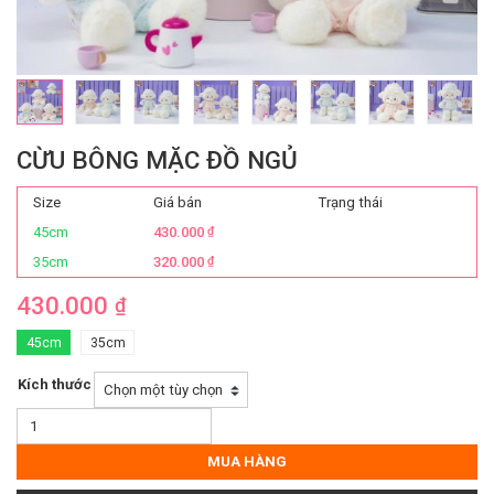
CỪU BÔNG MẶC ĐỒ NGỦ
Size
Giá bán
Trạng thái
45cm
430.000
₫
35cm
320.000
₫
430.000
₫
45cm
35cm
Kích thước
Cừu
Bông
Mặc
MUA HÀNG
Đồ