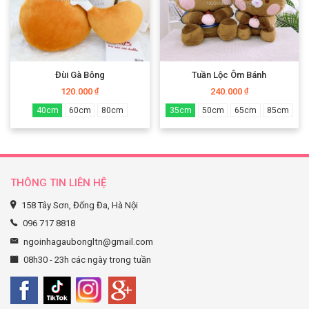
Đùi Gà Bông
Tuần Lộc Ôm Bánh
120.000
240.000
₫
₫
40cm
60cm
80cm
35cm
50cm
65cm
85cm
THÔNG TIN LIÊN HỆ
158 Tây Sơn, Đống Đa, Hà Nội
096 717 8818
ngoinhagaubongltn@gmail.com
08h30 - 23h các ngày trong tuần