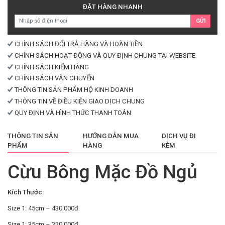
Ngủ
ĐẶT HÀNG NHANH
số
GỬI
lượng
CHÍNH SÁCH ĐỔI TRẢ HÀNG VÀ HOÀN TIỀN
CHÍNH SÁCH HOẠT ĐỘNG VÀ QUY ĐỊNH CHUNG TẠI WEBSITE
CHÍNH SÁCH KIỂM HÀNG
CHÍNH SÁCH VẬN CHUYỂN
THÔNG TIN SẢN PHẨM HỘ KINH DOANH
THÔNG TIN VỀ ĐIỀU KIỆN GIAO DỊCH CHUNG
QUY ĐỊNH VÀ HÌNH THỨC THANH TOÁN
THÔNG TIN SẢN
HƯỚNG DẪN MUA
DỊCH VỤ ĐI
PHẨM
HÀNG
KÈM
Cừu Bông Mặc Đồ Ngủ
Kích Thước:
Size 1: 45cm – 430.000đ.
Size 1: 35cm – 320.000đ.