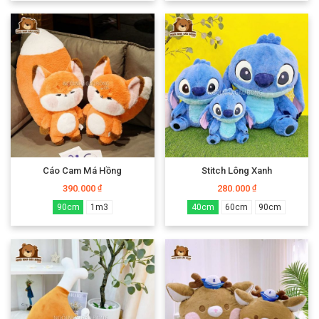
Cáo Cam Má Hồng
Stitch Lông Xanh
390.000
280.000
₫
₫
90cm
1m3
40cm
60cm
90cm