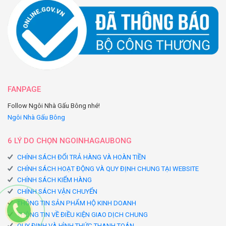
FANPAGE
Follow Ngôi Nhà Gấu Bông nhé!
Ngôi Nhà Gấu Bông
6 LÝ DO CHỌN NGOINHAGAUBONG
CHÍNH SÁCH ĐỔI TRẢ HÀNG VÀ HOÀN TIỀN
CHÍNH SÁCH HOẠT ĐỘNG VÀ QUY ĐỊNH CHUNG TẠI WEBSITE
CHÍNH SÁCH KIỂM HÀNG
CHÍNH SÁCH VẬN CHUYỂN
THÔNG TIN SẢN PHẨM HỘ KINH DOANH
THÔNG TIN VỀ ĐIỀU KIỆN GIAO DỊCH CHUNG
QUY ĐỊNH VÀ HÌNH THỨC THANH TOÁN