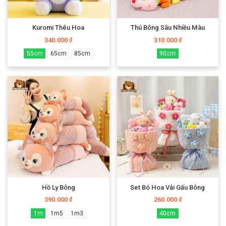
Kuromi Thêu Hoa
Thú Bông Sâu Nhiều Màu
340.000
310.000
₫
₫
55cm
65cm
85cm
90cm
Hồ Ly Bông
Set Bó Hoa Vải Gấu Bông
390.000
260.000
₫
₫
1m
1m5
1m3
40cm