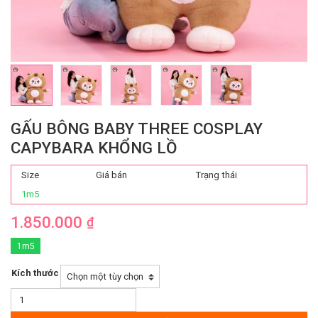
GẤU BÔNG BABY THREE COSPLAY
CAPYBARA KHỔNG LỒ
Size
Giá bán
Trạng thái
1m5
1.850.000
₫
1m5
Kích thước
Gấu
Bông