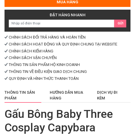
Baby
MUA HÀNG
Three
Cosplay
ĐẶT HÀNG NHANH
Capybara
GỬI
Khổng
Lồ
số
CHÍNH SÁCH ĐỔI TRẢ HÀNG VÀ HOÀN TIỀN
lượng
CHÍNH SÁCH HOẠT ĐỘNG VÀ QUY ĐỊNH CHUNG TẠI WEBSITE
CHÍNH SÁCH KIỂM HÀNG
CHÍNH SÁCH VẬN CHUYỂN
THÔNG TIN SẢN PHẨM HỘ KINH DOANH
THÔNG TIN VỀ ĐIỀU KIỆN GIAO DỊCH CHUNG
QUY ĐỊNH VÀ HÌNH THỨC THANH TOÁN
THÔNG TIN SẢN
HƯỚNG DẪN MUA
DỊCH VỤ ĐI
PHẨM
HÀNG
KÈM
Gấu Bông Baby Three
Cosplay Capybara