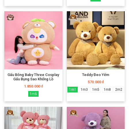
Gấu Bông Baby Three Cosplay
Teddy Đeo Yếm
Gấu Bụng Sao Khổng Lồ
570.000
₫
1.850.000
₫
1m1
1m3
1m5
1m8
2m2
1m5