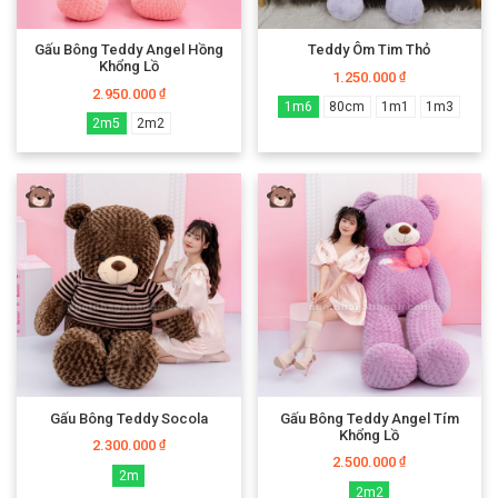
Gấu Bông Teddy Angel Hồng
Teddy Ôm Tim Thỏ
Khổng Lồ
1.250.000
₫
2.950.000
₫
1m6
80cm
1m1
1m3
2m5
2m2
Gấu Bông Teddy Socola
Gấu Bông Teddy Angel Tím
Khổng Lồ
2.300.000
₫
2.500.000
₫
2m
2m2