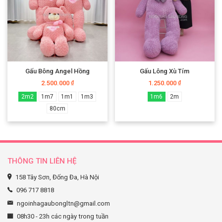
Gấu Bông Angel Hồng
Gấu Lông Xù Tím
2.500.000
1.250.000
₫
₫
2m2
1m7
1m1
1m3
1m6
2m
80cm
THÔNG TIN LIÊN HỆ
158 Tây Sơn, Đống Đa, Hà Nội
096 717 8818
ngoinhagaubongltn@gmail.com
08h30 - 23h các ngày trong tuần