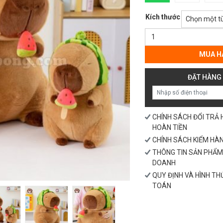
Kích thước
Gấu
Bông
Capybara
MUA H
Dưa
Hấu
ĐẶT HÀNG
số
lượng
CHÍNH SÁCH ĐỔI TRẢ
HOÀN TIỀN
CHÍNH SÁCH KIỂM HÀ
THÔNG TIN SẢN PHẨM
DOANH
QUY ĐỊNH VÀ HÌNH T
TOÁN