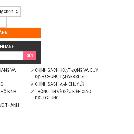
ÀNG
 NHANH
GỬI
 HÀNG VÀ
CHÍNH SÁCH HOẠT ĐỘNG VÀ QUY
ĐỊNH CHUNG TẠI WEBSITE
NG
CHÍNH SÁCH VẬN CHUYỂN
 HỘ KINH
THÔNG TIN VỀ ĐIỀU KIỆN GIAO
DỊCH CHUNG
HỨC THANH