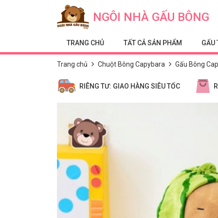
Skip to content
NGÔI NHÀ GẤU BÔNG
TRANG CHỦ
TẤT CẢ SẢN PHẨM
GẤU 
Trang chủ
Chuột Bông Capybara
Gấu Bông Cap
RIÊNG TƯ: GIAO HÀNG SIÊU TỐC
R