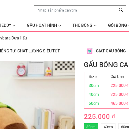
TEDDY
GẤU HOẠT HÌNH
THÚ BÔNG
GỐI BÔNG
ybara Dưa Hấu
IÊNG TƯ: CHẤT LƯỢNG SIÊU TỐT
GIẶT GẤU BÔNG
GẤU BÔNG C
Size
Giá bán
30cm
225.000
₫
40cm
325.000
₫
60cm
465.000
₫
225.000
₫
30cm
40cm
60c