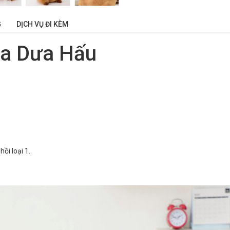
G
DỊCH VỤ ĐI KÈM
ra Dưa Hấu
ồi loại 1.