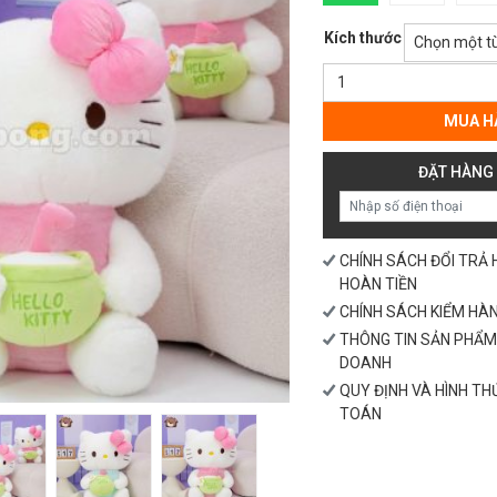
Kích thước
Gấu
Bông
Hello
MUA H
Kitty
Ôm
ĐẶT HÀNG
Dừa
số
lượng
CHÍNH SÁCH ĐỔI TRẢ
HOÀN TIỀN
CHÍNH SÁCH KIỂM HÀ
THÔNG TIN SẢN PHẨM
DOANH
QUY ĐỊNH VÀ HÌNH T
TOÁN