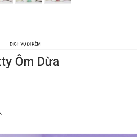
G
DỊCH VỤ ĐI KÈM
tty Ôm Dừa
.