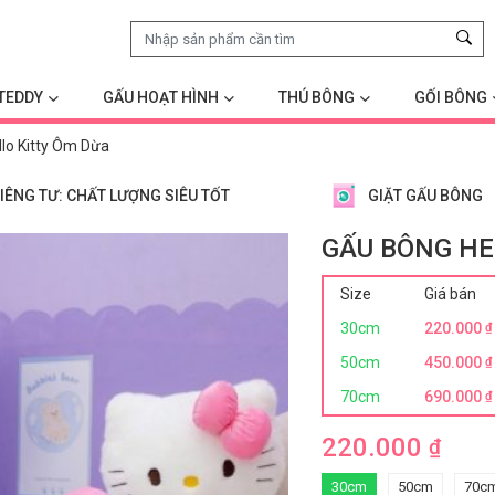
TEDDY
GẤU HOẠT HÌNH
THÚ BÔNG
GỐI BÔNG
lo Kitty Ôm Dừa
IÊNG TƯ: CHẤT LƯỢNG SIÊU TỐT
GIẶT GẤU BÔNG
GẤU BÔNG HE
Size
Giá bán
30cm
220.000
₫
50cm
450.000
₫
70cm
690.000
₫
220.000
₫
30cm
50cm
70c