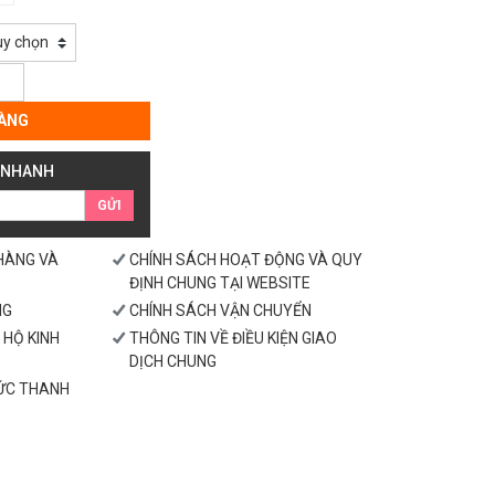
ÀNG
 NHANH
GỬI
 HÀNG VÀ
CHÍNH SÁCH HOẠT ĐỘNG VÀ QUY
ĐỊNH CHUNG TẠI WEBSITE
NG
CHÍNH SÁCH VẬN CHUYỂN
 HỘ KINH
THÔNG TIN VỀ ĐIỀU KIỆN GIAO
DỊCH CHUNG
HỨC THANH