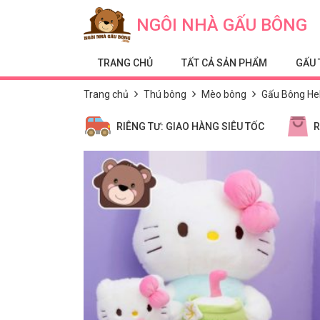
Skip to content
NGÔI NHÀ GẤU BÔNG
TRANG CHỦ
TẤT CẢ SẢN PHẨM
GẤU 
Trang chủ
Thú bông
Mèo bông
Gấu Bông Hel
RIÊNG TƯ: GIAO HÀNG SIÊU TỐC
R