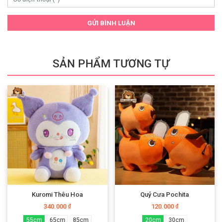
GỬI BÌNH LUẬN
SẢN PHẨM TƯƠNG TỰ
Kuromi Thêu Hoa
Quỷ Cưa Pochita
340.000
120.000
₫
₫
55cm
65cm
85cm
20cm
30cm