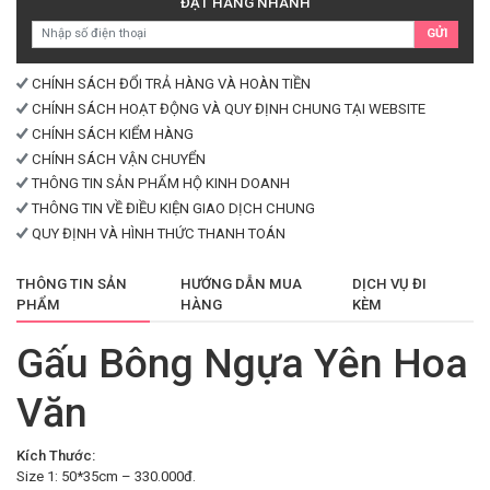
ĐẶT HÀNG NHANH
Văn
GỬI
số
lượng
CHÍNH SÁCH ĐỔI TRẢ HÀNG VÀ HOÀN TIỀN
CHÍNH SÁCH HOẠT ĐỘNG VÀ QUY ĐỊNH CHUNG TẠI WEBSITE
CHÍNH SÁCH KIỂM HÀNG
CHÍNH SÁCH VẬN CHUYỂN
THÔNG TIN SẢN PHẨM HỘ KINH DOANH
THÔNG TIN VỀ ĐIỀU KIỆN GIAO DỊCH CHUNG
QUY ĐỊNH VÀ HÌNH THỨC THANH TOÁN
THÔNG TIN SẢN
HƯỚNG DẪN MUA
DỊCH VỤ ĐI
PHẨM
HÀNG
KÈM
Gấu Bông Ngựa Yên Hoa
Văn
Kích Thước:
Size 1: 50*35cm – 330.000đ.