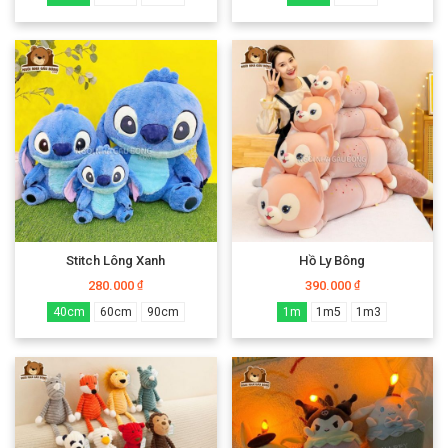
Stitch Lông Xanh
Hồ Ly Bông
280.000
390.000
₫
₫
40cm
60cm
90cm
1m
1m5
1m3