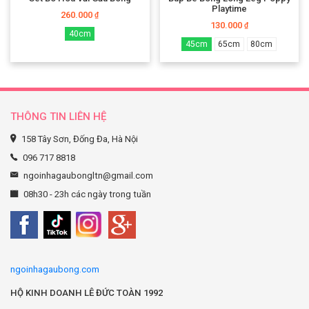
Playtime
260.000
₫
130.000
₫
40cm
45cm
65cm
80cm
THÔNG TIN LIÊN HỆ
158 Tây Sơn, Đống Đa, Hà Nội
096 717 8818
ngoinhagaubongltn@gmail.com
08h30 - 23h các ngày trong tuần
ngoinhagaubong.com
HỘ KINH DOANH LÊ ĐỨC TOÀN 1992