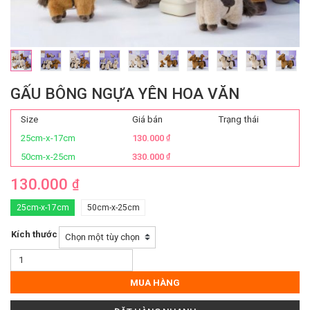
GẤU BÔNG NGỰA YÊN HOA VĂN
Size
Giá bán
Trạng thái
25cm-x-17cm
130.000
₫
50cm-x-25cm
330.000
₫
130.000
₫
25cm-x-17cm
50cm-x-25cm
Kích thước
Gấu
Bông
Ngựa
MUA HÀNG
Yên
Hoa