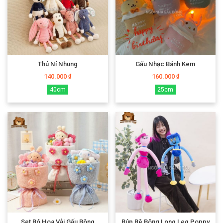
Thú Nỉ Nhung
Gấu Nhạc Bánh Kem
140.000
160.000
₫
₫
40cm
25cm
Set Bó Hoa Vải Gấu Bông
Búp Bê Bông Long Leg Poppy