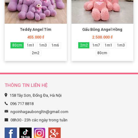
Teddy Angel Tím
Gấu Bông Angel Hồng
455.000
2.500.000
₫
₫
80cm
1m1
1m3
1m6
2m2
1m7
1m1
1m3
2m2
80cm
THÔNG TIN LIÊN HỆ
158 Tây Sơn, Đống Đa, Hà Nội
096 717 8818
ngoinhagaubongltn@gmail.com
08h30 - 23h các ngày trong tuần