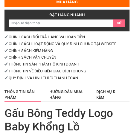
Teddy
MUA HÀNG
Logo
Baby
ĐẶT HÀNG NHANH
Khổng
GỬI
Lồ
số
lượng
CHÍNH SÁCH ĐỔI TRẢ HÀNG VÀ HOÀN TIỀN
CHÍNH SÁCH HOẠT ĐỘNG VÀ QUY ĐỊNH CHUNG TẠI WEBSITE
CHÍNH SÁCH KIỂM HÀNG
CHÍNH SÁCH VẬN CHUYỂN
THÔNG TIN SẢN PHẨM HỘ KINH DOANH
THÔNG TIN VỀ ĐIỀU KIỆN GIAO DỊCH CHUNG
QUY ĐỊNH VÀ HÌNH THỨC THANH TOÁN
THÔNG TIN SẢN
HƯỚNG DẪN MUA
DỊCH VỤ ĐI
PHẨM
HÀNG
KÈM
Gấu Bông Teddy Logo
Baby Khổng Lồ