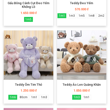
Gấu Bông Cánh Cụt Đeo Yếm
Teddy Đeo Yếm
Khổng Lồ
570.000
₫
1.650.000
₫
1m1
1m3
1m5
1m8
2m2
1m5
Teddy Ôm Tim Thỏ
Teddy Áo Len Quàng Khăn
1.250.000
1.050.000
₫
₫
1m6
80cm
1m1
1m3
1m3
1m1