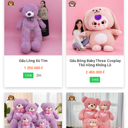
Gấu Lông Xù Tím
Gấu Bông Baby Three Cosplay
Thỏ Hồng Khổng Lồ
1.250.000
₫
2.450.000
₫
1m6
2m
1m5