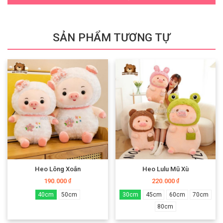
SẢN PHẨM TƯƠNG TỰ
Heo Lông Xoắn
Heo Lulu Mũ Xù
190.000
220.000
₫
₫
40cm
50cm
30cm
45cm
60cm
70cm
80cm