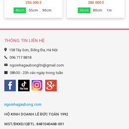
330.000
280.000
₫
₫
45cm
55cm
90cm
55cm
80cm
1m
THÔNG TIN LIÊN HỆ
158 Tây Sơn, Đống Đa, Hà Nội
096 717 8818
ngoinhagaubongltn@gmail.com
08h30 - 23h các ngày trong tuần
ngoinhagaubong.com
HỘ KINH DOANH LÊ ĐỨC TOÀN 1992
MST/ĐKKD/QĐTL: 8481040448-001