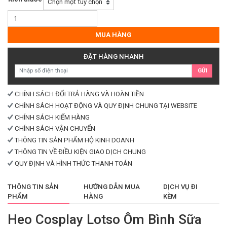
Heo
Cosplay
Lotso
MUA HÀNG
Ôm
Bình
ĐẶT HÀNG NHANH
Sữa
GỬI
số
lượng
CHÍNH SÁCH ĐỔI TRẢ HÀNG VÀ HOÀN TIỀN
CHÍNH SÁCH HOẠT ĐỘNG VÀ QUY ĐỊNH CHUNG TẠI WEBSITE
CHÍNH SÁCH KIỂM HÀNG
CHÍNH SÁCH VẬN CHUYỂN
THÔNG TIN SẢN PHẨM HỘ KINH DOANH
THÔNG TIN VỀ ĐIỀU KIỆN GIAO DỊCH CHUNG
QUY ĐỊNH VÀ HÌNH THỨC THANH TOÁN
THÔNG TIN SẢN
HƯỚNG DẪN MUA
DỊCH VỤ ĐI
PHẨM
HÀNG
KÈM
Heo Cosplay Lotso Ôm Bình Sữa