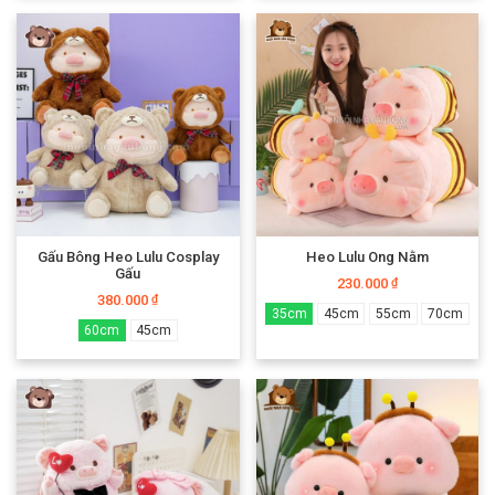
Gấu Bông Heo Lulu Cosplay
Heo Lulu Ong Nằm
Gấu
230.000
₫
380.000
₫
35cm
45cm
55cm
70cm
60cm
45cm