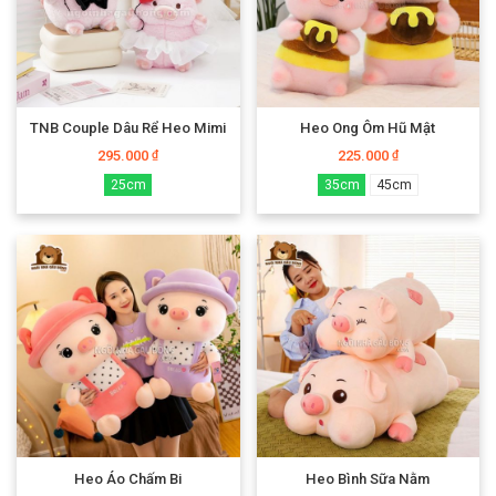
TNB Couple Dâu Rể Heo Mimi
Heo Ong Ôm Hũ Mật
295.000
225.000
₫
₫
25cm
35cm
45cm
Heo Áo Chấm Bi
Heo Bình Sữa Nằm