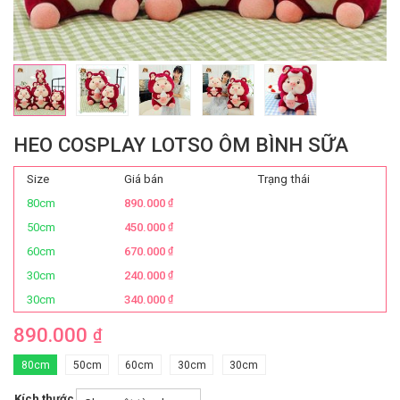
HEO COSPLAY LOTSO ÔM BÌNH SỮA
Size
Giá bán
Trạng thái
80cm
890.000
₫
50cm
450.000
₫
60cm
670.000
₫
30cm
240.000
₫
30cm
340.000
₫
890.000
₫
80cm
50cm
60cm
30cm
30cm
Kích thước