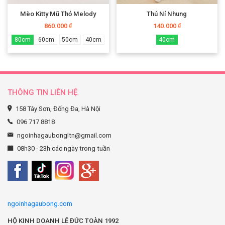
Mèo Kitty Mũ Thỏ Melody
Thú Nỉ Nhung
860.000
140.000
₫
₫
80cm
60cm
50cm
40cm
40cm
THÔNG TIN LIÊN HỆ
158 Tây Sơn, Đống Đa, Hà Nội
096 717 8818
ngoinhagaubongltn@gmail.com
08h30 - 23h các ngày trong tuần
ngoinhagaubong.com
HỘ KINH DOANH LÊ ĐỨC TOÀN 1992