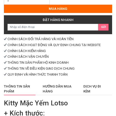
Mặc
Yếm
MUA HÀNG
Lotso
số
ĐẶT HÀNG NHANH
lượng
GỬI
CHÍNH SÁCH ĐỔI TRẢ HÀNG VÀ HOÀN TIỀN
CHÍNH SÁCH HOẠT ĐỘNG VÀ QUY ĐỊNH CHUNG TẠI WEBSITE
CHÍNH SÁCH KIỂM HÀNG
CHÍNH SÁCH VẬN CHUYỂN
THÔNG TIN SẢN PHẨM HỘ KINH DOANH
THÔNG TIN VỀ ĐIỀU KIỆN GIAO DỊCH CHUNG
QUY ĐỊNH VÀ HÌNH THỨC THANH TOÁN
THÔNG TIN SẢN
HƯỚNG DẪN MUA
DỊCH VỤ ĐI
PHẨM
HÀNG
KÈM
Kitty Mặc Yếm Lotso
+ Kích thước: