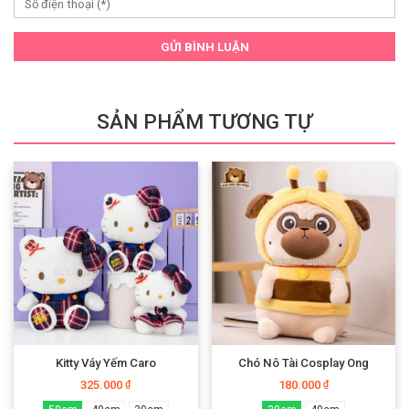
GỬI BÌNH LUẬN
SẢN PHẨM TƯƠNG TỰ
Kitty Váy Yếm Caro
Chó Nô Tài Cosplay Ong
325.000
180.000
₫
₫