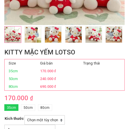
KITTY MẶC YẾM LOTSO
Size
Giá bán
Trạng thái
35cm
170.000
₫
50cm
240.000
₫
80cm
690.000
₫
170.000
₫
35cm
50cm
80cm
Kích thước
Kitty