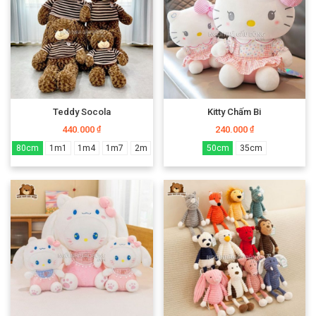
Teddy Socola
Kitty Chấm Bi
440.000
240.000
₫
₫
80cm
1m1
1m4
1m7
2m
50cm
35cm