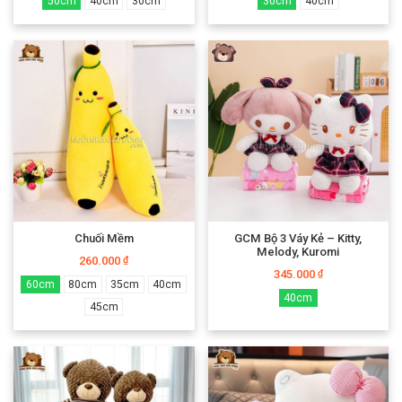
50cm
40cm
30cm
30cm
40cm
Chuối Mềm
GCM Bộ 3 Váy Kẻ – Kitty,
Melody, Kuromi
260.000
₫
345.000
₫
60cm
80cm
35cm
40cm
40cm
45cm