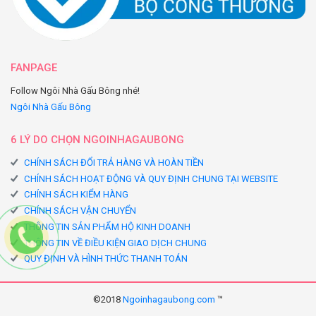
FANPAGE
Follow Ngôi Nhà Gấu Bông nhé!
Ngôi Nhà Gấu Bông
6 LÝ DO CHỌN NGOINHAGAUBONG
CHÍNH SÁCH ĐỔI TRẢ HÀNG VÀ HOÀN TIỀN
CHÍNH SÁCH HOẠT ĐỘNG VÀ QUY ĐỊNH CHUNG TẠI WEBSITE
CHÍNH SÁCH KIỂM HÀNG
CHÍNH SÁCH VẬN CHUYỂN
THÔNG TIN SẢN PHẨM HỘ KINH DOANH
THÔNG TIN VỀ ĐIỀU KIỆN GIAO DỊCH CHUNG
QUY ĐỊNH VÀ HÌNH THỨC THANH TOÁN
©2018
Ngoinhagaubong.com
™