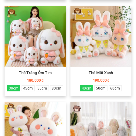
Thỏ Trắng Ôm Tim
Thỏ Mắt Xanh
180.000
190.000
₫
₫
30cm
45cm
55cm
80cm
40cm
50cm
60cm