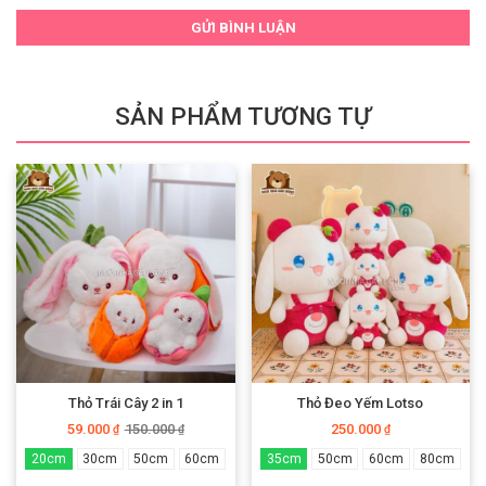
GỬI BÌNH LUẬN
SẢN PHẨM TƯƠNG TỰ
Thỏ Trái Cây 2 in 1
Thỏ Đeo Yếm Lotso
59.000
150.000
250.000
₫
₫
₫
20cm
30cm
50cm
60cm
35cm
50cm
60cm
80cm