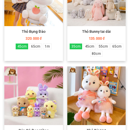
Thỏ Bụng Đào
Thỏ Bunny tai dài
320.000
135.000
₫
₫
45cm
65cm
1m
35cm
45cm
55cm
65cm
80cm