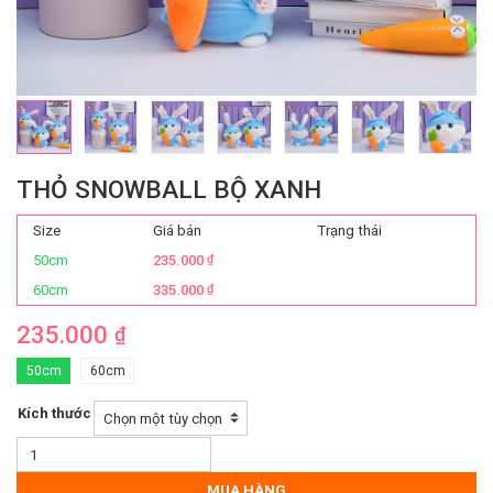
THỎ SNOWBALL BỘ XANH
Size
Giá bán
Trạng thái
50cm
235.000
₫
60cm
335.000
₫
235.000
₫
50cm
60cm
Kích thước
Thỏ
Snowball
Bộ
MUA HÀNG