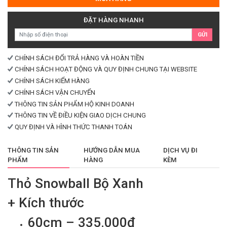
Xanh
số
ĐẶT HÀNG NHANH
lượng
GỬI
CHÍNH SÁCH ĐỔI TRẢ HÀNG VÀ HOÀN TIỀN
CHÍNH SÁCH HOẠT ĐỘNG VÀ QUY ĐỊNH CHUNG TẠI WEBSITE
CHÍNH SÁCH KIỂM HÀNG
CHÍNH SÁCH VẬN CHUYỂN
THÔNG TIN SẢN PHẨM HỘ KINH DOANH
THÔNG TIN VỀ ĐIỀU KIỆN GIAO DỊCH CHUNG
QUY ĐỊNH VÀ HÌNH THỨC THANH TOÁN
THÔNG TIN SẢN
HƯỚNG DẪN MUA
DỊCH VỤ ĐI
PHẨM
HÀNG
KÈM
Thỏ Snowball Bộ Xanh
+ Kích thước
60cm – 335.000đ