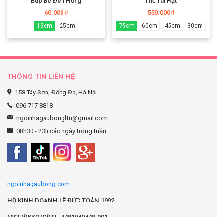
Búp Bê Đen Hồng
Thỏ Túi Hạt
60.000
550.000
₫
₫
13cm
25cm
75cm
60cm
45cm
30cm
THÔNG TIN LIÊN HỆ
158 Tây Sơn, Đống Đa, Hà Nội
096 717 8818
ngoinhagaubongltn@gmail.com
08h30 - 23h các ngày trong tuần
ngoinhagaubong.com
HỘ KINH DOANH LÊ ĐỨC TOÀN 1992
MST/ĐKKD/QĐTL: 8481040448-001