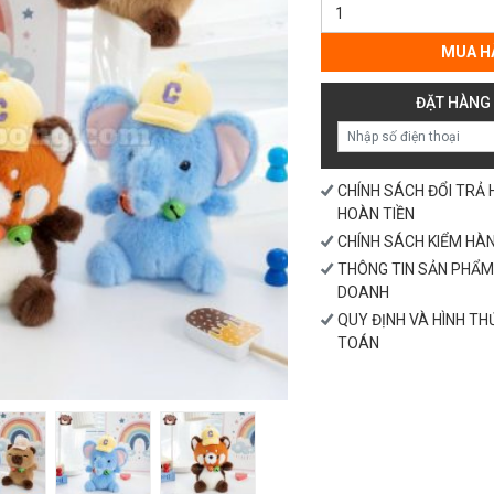
Thú
Bông
Mũ
MUA H
Chữ
C
ĐẶT HÀNG
Cổ
Chuông
số
lượng
CHÍNH SÁCH ĐỔI TRẢ
HOÀN TIỀN
CHÍNH SÁCH KIỂM HÀ
THÔNG TIN SẢN PHẨM
DOANH
QUY ĐỊNH VÀ HÌNH T
TOÁN