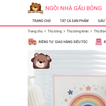
Skip to content
NGÔI NHÀ GẤU BÔNG
TRANG CHỦ
TẤT CẢ SẢN PHẨM
GẤU 
Trang chủ
Thú bông
Thú bông khác
Thú Bôn
RIÊNG TƯ: GIAO HÀNG SIÊU TỐC
R