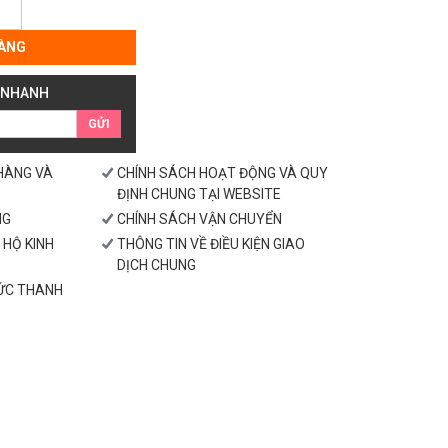
ÀNG
 NHANH
GỬI
 HÀNG VÀ
CHÍNH SÁCH HOẠT ĐỘNG VÀ QUY
ĐỊNH CHUNG TẠI WEBSITE
NG
CHÍNH SÁCH VẬN CHUYỂN
 HỘ KINH
THÔNG TIN VỀ ĐIỀU KIỆN GIAO
DỊCH CHUNG
HỨC THANH