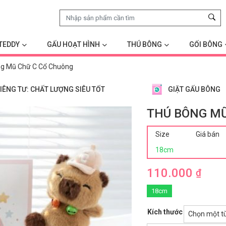
TEDDY
GẤU HOẠT HÌNH
THÚ BÔNG
GỐI BÔNG
g Mũ Chữ C Cổ Chuông
IÊNG TƯ: CHẤT LƯỢNG SIÊU TỐT
GIẶT GẤU BÔNG
THÚ BÔNG MŨ
Size
Giá bán
18cm
110.000
₫
18cm
Kích thước