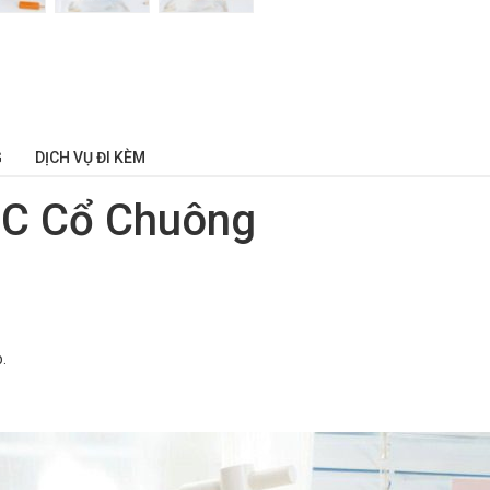
G
DỊCH VỤ ĐI KÈM
 C Cổ Chuông
.