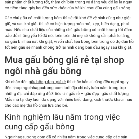
sản phẩm chất lượng tốt, thậm chí bên trong vẻ đáng yêu đó lại là nguy
cơ tiềm tàng gây hại đến sức khỏe của bé khi chơi đùa cùng gấu bông.
Các chú gấu có chất lượng kém thì sẽ rất khó để vệ sinh cũng như giặt
giũ, và sau khi giặt thì sẽ có hiện tượng méo mó, xẹp, biến dạng, phai
màu. Nếu như chất liệu của những chú gấu bông có chất lượng tốt đảm
bảo đủ những yếu tố đã nêu bên trên thì mẹ sẽ không cần phải lo lắng,
sợ gấu bị nhàu nát khi giặt, vì vốn chất liệu bông bên trong có độ đàn hồi
tốt nên gấu sẽ nhanh chóng trở lại hình dáng ban đầu ngay sau khi giặt.
Mua gấu bông giá rẻ tại shop
ngôi nhà gấu bông
Khi nhắc đến
gấu bông đẹp giá rẻ
thì chắc hẳn ai cũng đều nghĩ ngay
đến shop ngoinhagaubong.com, bởi địa chỉ này luôn nằm trong top
những địa chỉ đáp ứng đủ 3 tiêu chí gấu rẻ – gấu đẹp- gấu chất lượng.
Mẫu mã tại đây luôn đa dạng với nhiều kiểu dáng, kích thước khác nhau
cho các mẹ tha hồ chọn lựa cho bé.
Kinh nghiệm lâu năm trong việc
cung cấp gấu bông
Ngoinhagaubong.com đã có nhiều năm trong việc cung cấp các sản