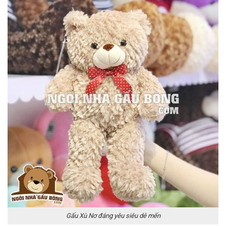
Gấu Xù Nơ đáng yêu siêu dê mến