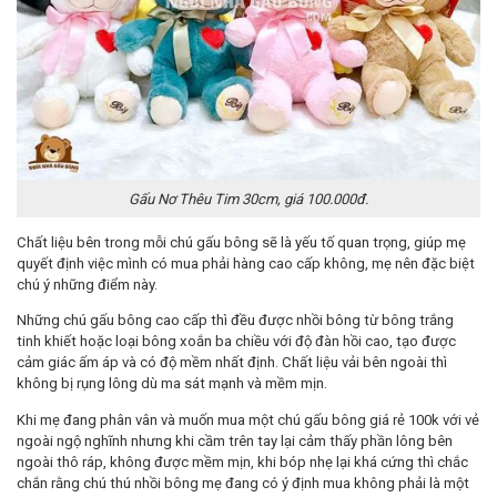
Gấu Nơ Thêu Tim 30cm, giá 100.000đ.
Chất liệu bên trong mỗi chú gấu bông sẽ là yếu tố quan trọng, giúp mẹ
quyết định việc mình có mua phải hàng cao cấp không, mẹ nên đặc biệt
chú ý những điểm này.
Những chú gấu bông cao cấp thì đều được nhồi bông từ bông trắng
tinh khiết hoặc loại bông xoắn ba chiều với độ đàn hồi cao, tạo được
cảm giác ấm áp và có độ mềm nhất định. Chất liệu vải bên ngoài thì
không bị rụng lông dù ma sát mạnh và mềm mịn.
Khi mẹ đang phân vân và muốn mua một chú gấu bông giá rẻ 100k với vẻ
ngoài ngộ nghĩnh nhưng khi cầm trên tay lại cảm thấy phần lông bên
ngoài thô ráp, không được mềm mịn, khi bóp nhẹ lại khá cứng thì chắc
chắn rằng chú thú nhồi bông mẹ đang có ý định mua không phải là một