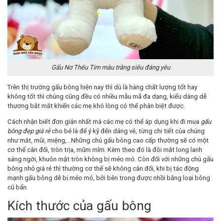
Gấu Nơ Thêu Tim màu trắng siêu đáng yêu
Trên thị trường gấu bông hiện nay thì dù là hàng chất lượng tốt hay
không tốt thì chúng cũng đều có nhiều mẫu mã đa dạng, kiểu dáng dễ
thương bắt mắt khiến các mẹ khó lòng có thể phân biệt được.
Cách nhận biết đơn giản nhất mà các mẹ có thể áp dụng khi đi mua
gấu
bông đẹp giá rẻ
cho bé là để ý kỹ đến dáng vẻ, từng chi tiết của chúng
như mắt, mũi, miệng,…Những chú gấu bông cao cấp thường sẽ có một
cơ thể cân đối, tròn trịa, mũm mĩm. Kèm theo đó là đôi mắt long lanh
sáng ngời, khuôn mặt tròn không bị méo mó. Còn đối với những chú gấu
bông nhỏ giá rẻ thì thường cơ thể sẽ không cân đối, khi bị tác động
mạnh gấu bông dễ bị méo mó, bởi bên trong được nhồi bằng loại bông
cũ bẩn.
Kích thước của gấu bông