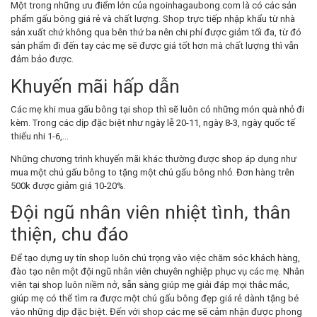
Một trong những ưu điểm lớn của ngoinhagaubong.com là có các sản
phẩm gấu bông giá rẻ và chất lượng. Shop trực tiếp nhập khẩu từ nhà
sản xuất chứ không qua bên thứ ba nên chi phí được giảm tối đa, từ đó
sản phẩm đi đến tay các mẹ sẽ được giá tốt hơn mà chất lượng thì vẫn
đảm bảo được.
Khuyến mãi hấp dẫn
Các mẹ khi mua gấu bông tại shop thì sẽ luôn có những món quà nhỏ đi
kèm. Trong các dịp đặc biệt như ngày lễ 20-11, ngày 8-3, ngày quốc tế
thiếu nhi 1-6,…
Những chương trình khuyến mãi khác thường được shop áp dụng như
mua một chú gấu bông to tặng một chú gấu bông nhỏ. Đơn hàng trên
500k được giảm giá 10-20%.
Đội ngũ nhân viên nhiệt tình, thân
thiện, chu đáo
Để tạo dựng uy tín shop luôn chú trọng vào việc chăm sóc khách hàng,
đào tạo nên một đội ngũ nhân viên chuyên nghiệp phục vụ các mẹ. Nhân
viên tại shop luôn niềm nở, sẵn sàng giúp mẹ giải đáp mọi thắc mắc,
giúp mẹ có thể tìm ra được một chú gấu bông đẹp giá rẻ dành tặng bé
vào những dịp đặc biệt. Đến với shop các mẹ sẽ cảm nhận được phong