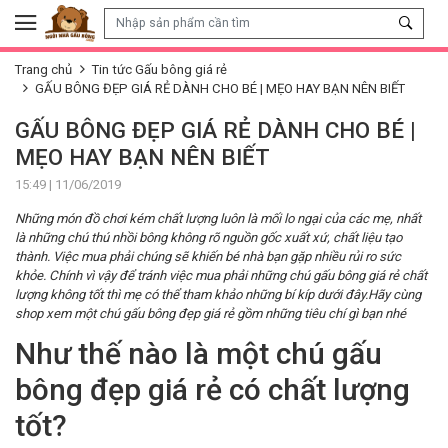
Skip to content
Trang chủ
Tin tức Gấu bông giá rẻ
GẤU BÔNG ĐẸP GIÁ RẺ DÀNH CHO BÉ | MẸO HAY BẠN NÊN BIẾT
GẤU BÔNG ĐẸP GIÁ RẺ DÀNH CHO BÉ |
MẸO HAY BẠN NÊN BIẾT
15:49 | 11/06/2019
Những món đồ chơi kém chất lượng luôn là mối lo ngại của các mẹ, nhất
là những chú thú nhồi bông không rõ nguồn gốc xuất xứ, chất liệu tạo
thành. Việc mua phải chúng sẽ khiến bé nhà bạn gặp nhiều rủi ro sức
khỏe. Chính vì vậy để tránh việc mua phải những chú gấu bông giá rẻ chất
lượng không tốt thì mẹ có thể tham khảo những bí kíp dưới đây.Hãy cùng
shop xem một chú gấu bông đẹp giá rẻ gồm những tiêu chí gì bạn nhé
Như thế nào là một chú gấu
bông đẹp giá rẻ có chất lượng
tốt?