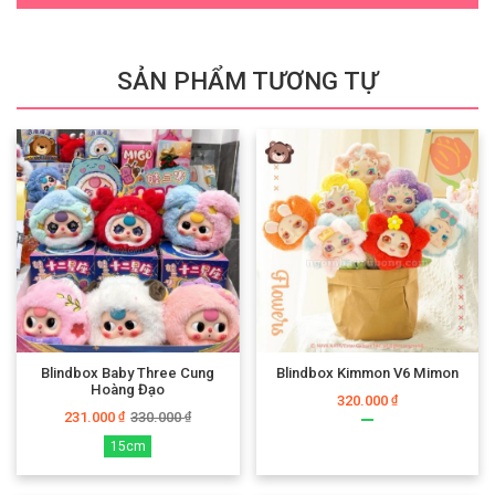
SẢN PHẨM TƯƠNG TỰ
Blindbox Baby Three Cung
Blindbox Kimmon V6 Mimon
Hoàng Đạo
320.000
₫
231.000
330.000
₫
₫
15cm