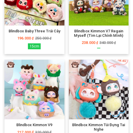
Blindbox Baby Three Trái Cây
Blindbox Kimmon V7 Regain
Myself (Tìm Lại Chính Mình)
196.000
250.000
₫
₫
238.000
340.000
₫
₫
15cm
Blindbox Kimmon V9
Blindbox Kimmon Túi Đựng Tai
Nghe
217.000
320.000
₫
₫