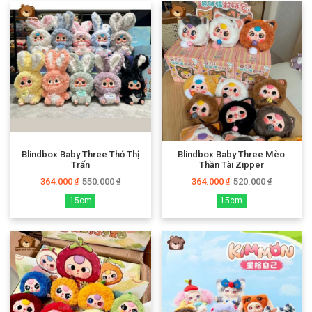
Blindbox Baby Three Thỏ Thị
Blindbox Baby Three Mèo
Trấn
Thần Tài Zipper
364.000
550.000
364.000
520.000
₫
₫
₫
₫
15cm
15cm