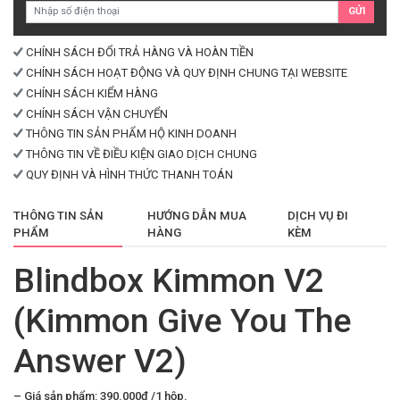
GỬI
The
Answer
V2)
CHÍNH SÁCH ĐỔI TRẢ HÀNG VÀ HOÀN TIỀN
số
CHÍNH SÁCH HOẠT ĐỘNG VÀ QUY ĐỊNH CHUNG TẠI WEBSITE
lượng
CHÍNH SÁCH KIỂM HÀNG
CHÍNH SÁCH VẬN CHUYỂN
THÔNG TIN SẢN PHẨM HỘ KINH DOANH
THÔNG TIN VỀ ĐIỀU KIỆN GIAO DỊCH CHUNG
QUY ĐỊNH VÀ HÌNH THỨC THANH TOÁN
THÔNG TIN SẢN
HƯỚNG DẪN MUA
DỊCH VỤ ĐI
PHẨM
HÀNG
KÈM
Blindbox Kimmon V2
(Kimmon Give You The
Answer V2)
– Giá sản phẩm: 390.000đ /1 hộp.