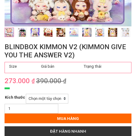
BLINDBOX KIMMON V2 (KIMMON GIVE
YOU THE ANSWER V2)
Size
Giá bán
Trạng thái
273.000
390.000
₫
₫
Kích thước
Blindbox
Kimmon
V2
MUA HÀNG
(Kimmon
Give
ĐẶT HÀNG NHANH
You