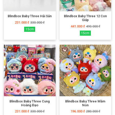
Blindbox Baby Three Hải Sản
Blindbox Baby Three 12 Con
Giáp
231.000
330.000
₫
₫
441.000
490.000
₫
₫
15cm
15cm
Blindbox Baby Three Cung
Blindbox Baby Three Mầm
Hoàng Đạo
Non
231.000
330.000
196.000
280.000
₫
₫
₫
₫