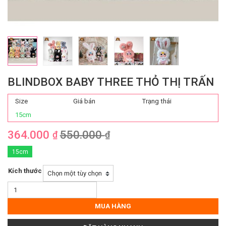
BLINDBOX BABY THREE THỎ THỊ TRẤN
Size
Giá bán
Trạng thái
15cm
364.000
550.000
₫
₫
15cm
Kích thước
Blindbox
Baby
Three
MUA HÀNG
Thỏ
Thị