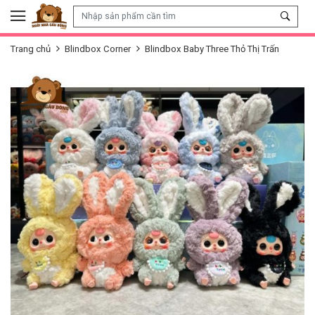
Skip to content
Trang chủ
Blindbox Corner
Blindbox Baby Three Thỏ Thị Trấn