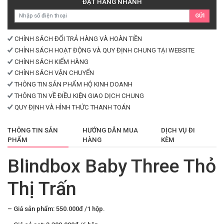
ĐẶT HÀNG NHANH
Trấn
GỬI
số
lượng
CHÍNH SÁCH ĐỔI TRẢ HÀNG VÀ HOÀN TIỀN
CHÍNH SÁCH HOẠT ĐỘNG VÀ QUY ĐỊNH CHUNG TẠI WEBSITE
CHÍNH SÁCH KIỂM HÀNG
CHÍNH SÁCH VẬN CHUYỂN
THÔNG TIN SẢN PHẨM HỘ KINH DOANH
THÔNG TIN VỀ ĐIỀU KIỆN GIAO DỊCH CHUNG
QUY ĐỊNH VÀ HÌNH THỨC THANH TOÁN
THÔNG TIN SẢN
HƯỚNG DẪN MUA
DỊCH VỤ ĐI
PHẨM
HÀNG
KÈM
Blindbox Baby Three Thỏ
Thị Trấn
– Giá sản phẩm: 550.000đ /1 hộp.