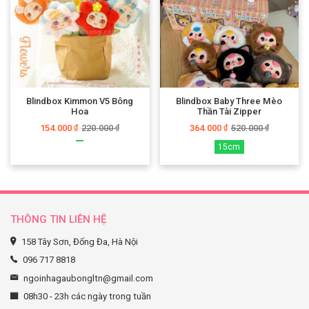
Blindbox Kimmon V5 Bông
Blindbox Baby Three Mèo
Hoa
Thần Tài Zipper
154.000
220.000
364.000
520.000
₫
₫
₫
₫
15cm
THÔNG TIN LIÊN HỆ
158 Tây Sơn, Đống Đa, Hà Nội
096 717 8818
ngoinhagaubongltn@gmail.com
08h30 - 23h các ngày trong tuần