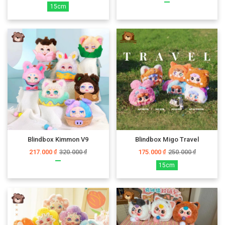
15cm
Blindbox Kimmon V9
Blindbox Migo Travel
217.000
320.000
175.000
250.000
₫
₫
₫
₫
15cm