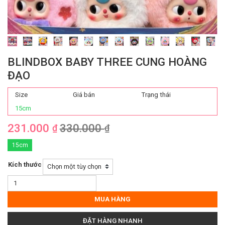
BLINDBOX BABY THREE CUNG HOÀNG
ĐẠO
Size
Giá bán
Trạng thái
15cm
231.000
330.000
₫
₫
15cm
Kích thước
Blindbox
Baby
Three
MUA HÀNG
Cung
Hoàng
ĐẶT HÀNG NHANH