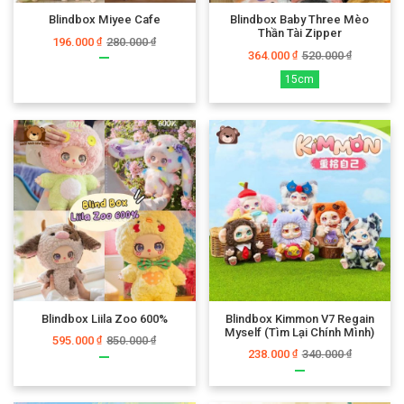
Blindbox Miyee Cafe
Blindbox Baby Three Mèo
Thần Tài Zipper
196.000
280.000
₫
₫
364.000
520.000
₫
₫
15cm
Blindbox Liila Zoo 600%
Blindbox Kimmon V7 Regain
Myself (Tìm Lại Chính Mình)
595.000
850.000
₫
₫
238.000
340.000
₫
₫