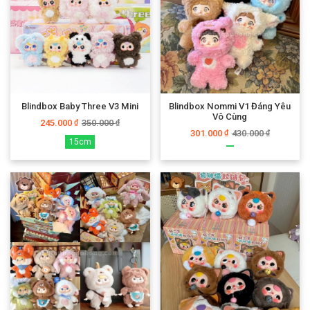
Blindbox Baby Three V3 Mini
Blindbox Nommi V1 Đáng Yêu
Vô Cùng
245.000
350.000
₫
₫
301.000
430.000
₫
₫
15cm