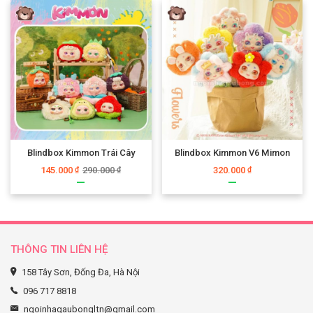
Blindbox Kimmon Trái Cây
Blindbox Kimmon V6 Mimon
145.000
290.000
320.000
₫
₫
₫
THÔNG TIN LIÊN HỆ
158 Tây Sơn, Đống Đa, Hà Nội
096 717 8818
ngoinhagaubongltn@gmail.com