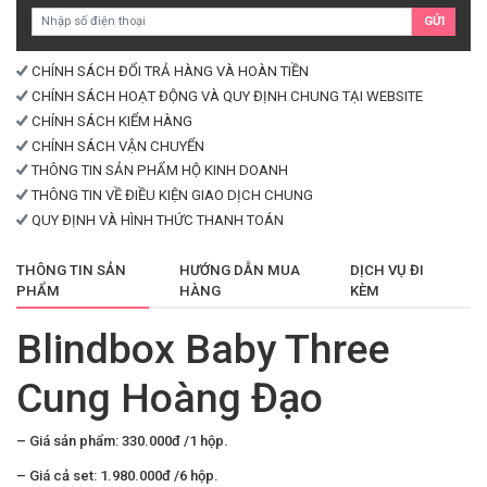
Đạo
GỬI
số
lượng
CHÍNH SÁCH ĐỔI TRẢ HÀNG VÀ HOÀN TIỀN
CHÍNH SÁCH HOẠT ĐỘNG VÀ QUY ĐỊNH CHUNG TẠI WEBSITE
CHÍNH SÁCH KIỂM HÀNG
CHÍNH SÁCH VẬN CHUYỂN
THÔNG TIN SẢN PHẨM HỘ KINH DOANH
THÔNG TIN VỀ ĐIỀU KIỆN GIAO DỊCH CHUNG
QUY ĐỊNH VÀ HÌNH THỨC THANH TOÁN
THÔNG TIN SẢN
HƯỚNG DẪN MUA
DỊCH VỤ ĐI
PHẨM
HÀNG
KÈM
Blindbox Baby Three
Cung Hoàng Đạo
– Giá sản phẩm: 330.000đ /1 hộp.
– Giá cả set: 1.980.000đ /6 hộp.