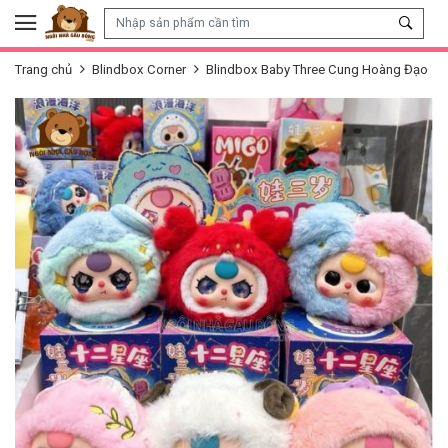
Skip to content
Trang chủ
Blindbox Corner
Blindbox Baby Three Cung Hoàng Đạo