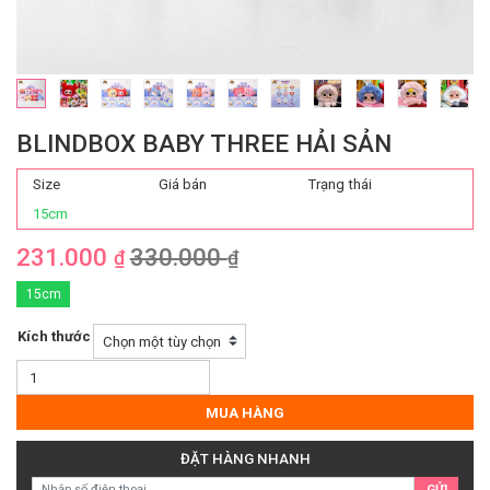
BLINDBOX BABY THREE HẢI SẢN
Size
Giá bán
Trạng thái
15cm
231.000
330.000
₫
₫
15cm
Kích thước
Blindbox
Baby
Three
MUA HÀNG
Hải
Sản
ĐẶT HÀNG NHANH
số
GỬI