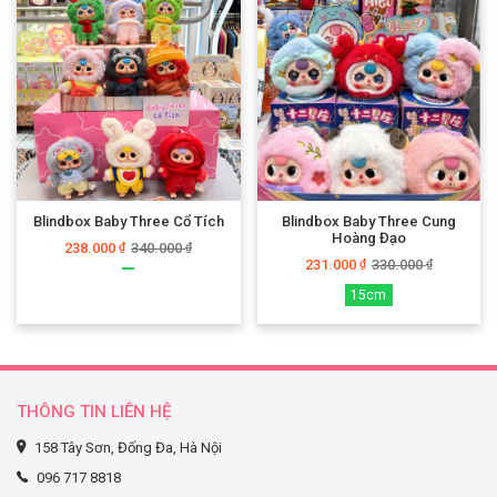
Blindbox Baby Three Cổ Tích
Blindbox Baby Three Cung
Hoàng Đạo
238.000
340.000
₫
₫
231.000
330.000
₫
₫
15cm
THÔNG TIN LIÊN HỆ
158 Tây Sơn, Đống Đa, Hà Nội
096 717 8818