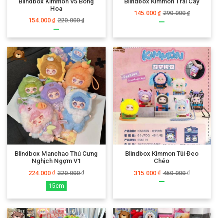
Blindbox Kimmon V5 Bông
Blindbox Kimmon Trái Cây
Hoa
145.000
290.000
₫
₫
154.000
220.000
₫
₫
Blindbox Manchao Thú Cưng
Blindbox Kimmon Túi Đeo
Nghịch Ngợm V1
Chéo
224.000
320.000
315.000
450.000
₫
₫
₫
₫
15cm