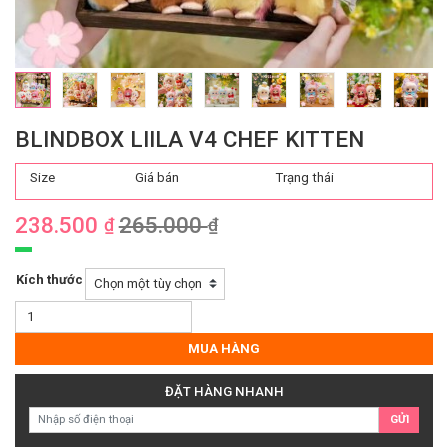
BLINDBOX LIILA V4 CHEF KITTEN
Size
Giá bán
Trạng thái
238.500
265.000
₫
₫
Kích thước
Blindbox
Liila
V4
MUA HÀNG
Chef
Kitten
ĐẶT HÀNG NHANH
số
GỬI
lượng