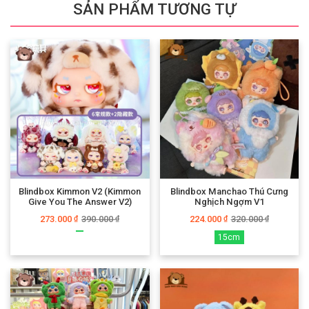
SẢN PHẨM TƯƠNG TỰ
Blindbox Kimmon V2 (Kimmon
Blindbox Manchao Thú Cưng
Give You The Answer V2)
Nghịch Ngợm V1
273.000
390.000
224.000
320.000
₫
₫
₫
₫
15cm