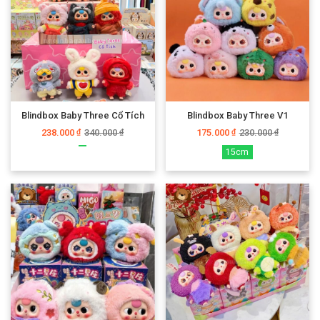
Blindbox Baby Three Cổ Tích
Blindbox Baby Three V1
238.000
340.000
175.000
230.000
₫
₫
₫
₫
15cm