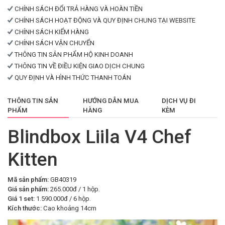
CHÍNH SÁCH ĐỔI TRẢ HÀNG VÀ HOÀN TIỀN
CHÍNH SÁCH HOẠT ĐỘNG VÀ QUY ĐỊNH CHUNG TẠI WEBSITE
CHÍNH SÁCH KIỂM HÀNG
CHÍNH SÁCH VẬN CHUYỂN
THÔNG TIN SẢN PHẨM HỘ KINH DOANH
THÔNG TIN VỀ ĐIỀU KIỆN GIAO DỊCH CHUNG
QUY ĐỊNH VÀ HÌNH THỨC THANH TOÁN
THÔNG TIN SẢN
HƯỚNG DẪN MUA
DỊCH VỤ ĐI
PHẨM
HÀNG
KÈM
Blindbox Liila V4 Chef
Kitten
Mã sản phẩm:
GB40319
Giá sản phẩm:
265.000đ / 1 hộp.
Giá 1 set:
1.590.000đ / 6 hộp.
Kích thước:
Cao khoảng 14cm