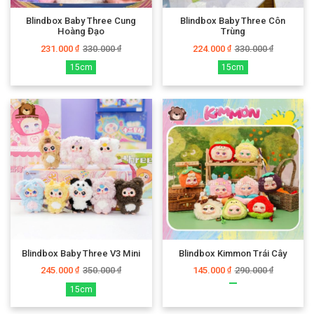
Blindbox Baby Three Cung
Blindbox Baby Three Côn
Hoàng Đạo
Trùng
231.000
330.000
224.000
330.000
₫
₫
₫
₫
15cm
15cm
Blindbox Baby Three V3 Mini
Blindbox Kimmon Trái Cây
245.000
350.000
145.000
290.000
₫
₫
₫
₫
15cm