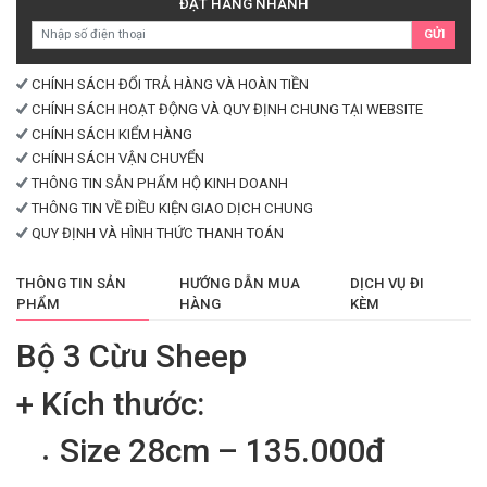
ĐẶT HÀNG NHANH
lượng
GỬI
CHÍNH SÁCH ĐỔI TRẢ HÀNG VÀ HOÀN TIỀN
CHÍNH SÁCH HOẠT ĐỘNG VÀ QUY ĐỊNH CHUNG TẠI WEBSITE
CHÍNH SÁCH KIỂM HÀNG
CHÍNH SÁCH VẬN CHUYỂN
THÔNG TIN SẢN PHẨM HỘ KINH DOANH
THÔNG TIN VỀ ĐIỀU KIỆN GIAO DỊCH CHUNG
QUY ĐỊNH VÀ HÌNH THỨC THANH TOÁN
THÔNG TIN SẢN
HƯỚNG DẪN MUA
DỊCH VỤ ĐI
PHẨM
HÀNG
KÈM
Bộ 3 Cừu Sheep
+ Kích thước:
Size 28cm – 135.000đ