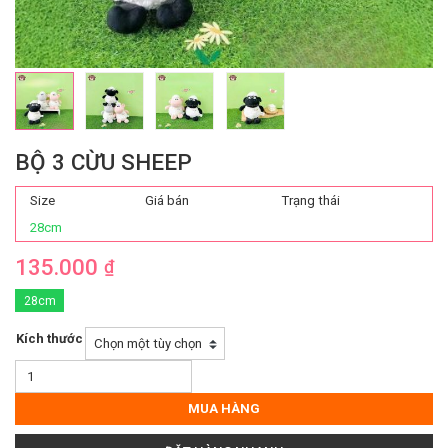
BỘ 3 CỪU SHEEP
Size
Giá bán
Trạng thái
28cm
135.000
₫
28cm
Kích thước
Bộ
3
Cừu
MUA HÀNG
Sheep
số