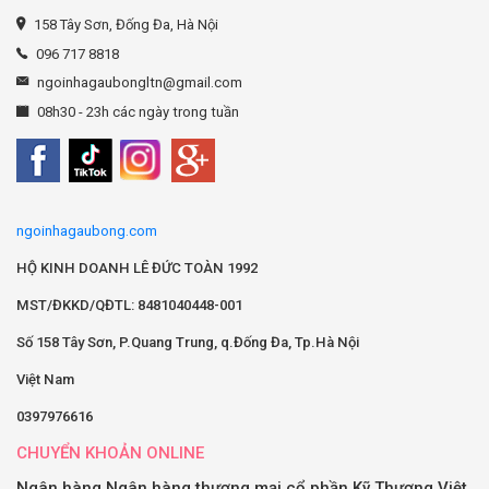
158 Tây Sơn, Đống Đa, Hà Nội
096 717 8818
ngoinhagaubongltn@gmail.com
08h30 - 23h các ngày trong tuần
ngoinhagaubong.com
HỘ KINH DOANH LÊ ĐỨC TOÀN 1992
MST/ĐKKD/QĐTL: 8481040448-001
Số 158 Tây Sơn, P.Quang Trung, q.Đống Đa, Tp.Hà Nội
Việt Nam
0397976616
CHUYỂN KHOẢN ONLINE
Ngân hàng Ngân hàng thương mại cổ phần Kỹ Thương Việt