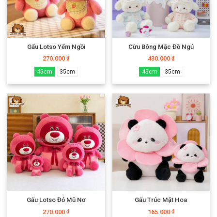
Gấu Lotso Yếm Ngồi
Cừu Bông Mặc Đồ Ngủ
270.000
430.000
₫
₫
45cm
35cm
45cm
35cm
Gấu Lotso Đỏ Mũ Nơ
Gấu Trúc Mặt Hoa
270.000
165.000
₫
₫