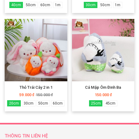
40cm
50cm
60cm
1m
30cm
50cm
1m
Thỏ Trái Cây 2 in 1
Cá Mập Ôm Đinh Ba
59.000
150.000
150.000
₫
₫
₫
20cm
30cm
50cm
60cm
25cm
45cm
THÔNG TIN LIÊN HỆ