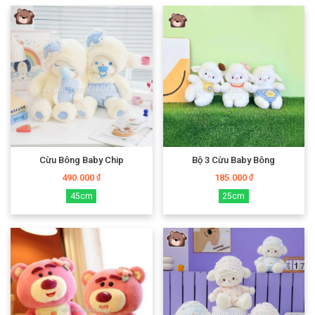
Cừu Bông Baby Chip
Bộ 3 Cừu Baby Bông
490.000
185.000
₫
₫
45cm
25cm