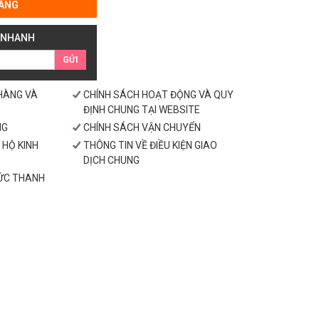
ÀNG
 NHANH
GỬI
 HÀNG VÀ
CHÍNH SÁCH HOẠT ĐỘNG VÀ QUY
ĐỊNH CHUNG TẠI WEBSITE
NG
CHÍNH SÁCH VẬN CHUYỂN
 HỘ KINH
THÔNG TIN VỀ ĐIỀU KIỆN GIAO
DỊCH CHUNG
HỨC THANH