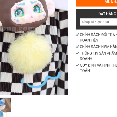
Túi
MUA H
Đựng
Tai
ĐẶT HÀNG
Nghe
số
lượng
CHÍNH SÁCH ĐỔI TRẢ
HOÀN TIỀN
CHÍNH SÁCH KIỂM HÀ
THÔNG TIN SẢN PHẨM
DOANH
QUY ĐỊNH VÀ HÌNH T
TOÁN