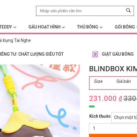
TEDDY
GẤU HOẠT HÌNH
THÚ BÔNG
GỐI BÔNG
i Đựng Tai Nghe
IÊNG TƯ: CHẤT LƯỢNG SIÊU TỐT
GIẶT GẤU BÔNG
BLINDBOX KI
Size
Giá bán
231.000
330
₫
Kích thước
Blindbox
Kimmon