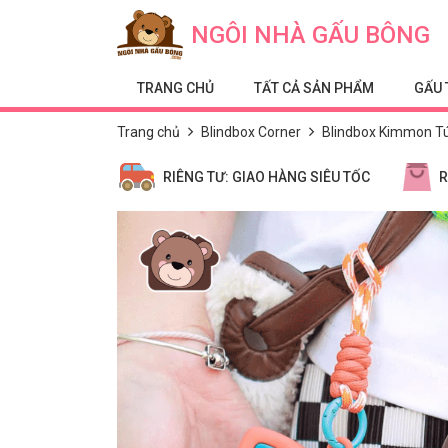
Skip to content
NGÔI NHÀ GẤU BÔNG
TRANG CHỦ
TẤT CẢ SẢN PHẨM
GẤU 
Trang chủ
Blindbox Corner
Blindbox Kimmon Tú
RIÊNG TƯ: GIAO HÀNG SIÊU TỐC
R