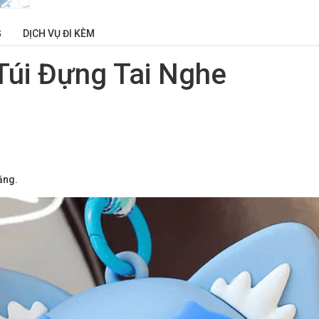
G
DỊCH VỤ ĐI KÈM
Túi Đựng Tai Nghe
ặng.