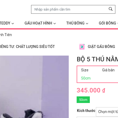
TEDDY
GẤU HOẠT HÌNH
THÚ BÔNG
GỐI BÔNG
nh Tiên
IÊNG TƯ: CHẤT LƯỢNG SIÊU TỐT
GIẶT GẤU BÔNG
BỘ 5 THÚ NẰ
Size
Giá bán
50cm
345.000
₫
50cm
Kích thước