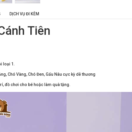
G
DỊCH VỤ ĐI KÈM
Cánh Tiên
 loại 1.
ắng, Chó Vàng, Chó Đen, Gấu Nâu cực kỳ dễ thương
í, đồ chơi cho bé hoặc làm quà tặng.