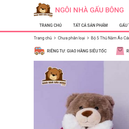
Skip to content
NGÔI NHÀ GẤU BÔNG
TRANG CHỦ
TẤT CẢ SẢN PHẨM
GẤU 
Trang chủ
Chưa phân loại
Bộ 5 Thú Nằm Áo Cá
RIÊNG TƯ: GIAO HÀNG SIÊU TỐC
R