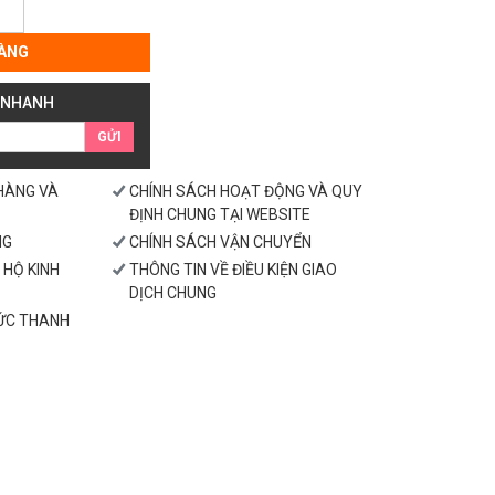
ÀNG
 NHANH
GỬI
 HÀNG VÀ
CHÍNH SÁCH HOẠT ĐỘNG VÀ QUY
ĐỊNH CHUNG TẠI WEBSITE
NG
CHÍNH SÁCH VẬN CHUYỂN
 HỘ KINH
THÔNG TIN VỀ ĐIỀU KIỆN GIAO
DỊCH CHUNG
HỨC THANH