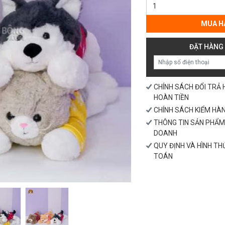
Bộ
5
Thú
MUA H
Nằm
Áo
ĐẶT HÀNG
Cánh
Tiên
số
lượng
CHÍNH SÁCH ĐỔI TRẢ
HOÀN TIỀN
CHÍNH SÁCH KIỂM HÀ
THÔNG TIN SẢN PHẨM
DOANH
QUY ĐỊNH VÀ HÌNH T
TOÁN