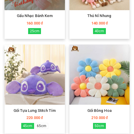
Gấu Nhạc Bánh Kem
Thú Nỉ Nhung
160.000
140.000
₫
₫
25cm
40cm
Gối Tựa Lưng Stitch Tím
Gối Bông Hoa
220.000
210.000
₫
₫
45cm
65cm
50cm