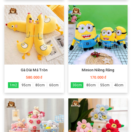
Gà Dài Má Tròn
Minion Niềng Răng
580.000
170.000
₫
₫
1m2
95cm
80cm
60cm
30cm
80cm
55cm
40cm