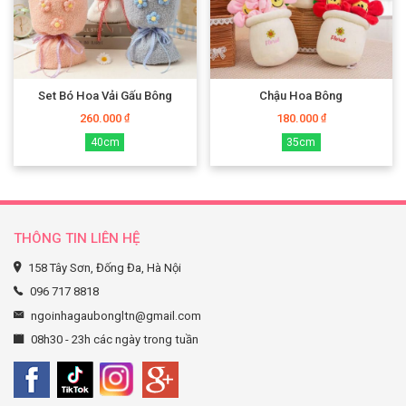
Set Bó Hoa Vải Gấu Bông
Chậu Hoa Bông
260.000
180.000
₫
₫
40cm
35cm
THÔNG TIN LIÊN HỆ
158 Tây Sơn, Đống Đa, Hà Nội
096 717 8818
ngoinhagaubongltn@gmail.com
08h30 - 23h các ngày trong tuần