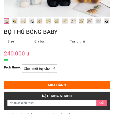
BỘ THÚ BÔNG BABY
Size
Giá bán
Trạng thái
240.000
₫
Kích thước
Bộ
Thú
Bông
MUA HÀNG
Baby
số
ĐẶT HÀNG NHANH
lượng
GỬI