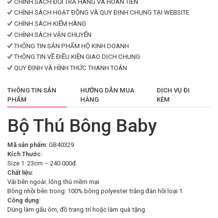
CHÍNH SÁCH ĐỔI TRẢ HÀNG VÀ HOÀN TIỀN
CHÍNH SÁCH HOẠT ĐỘNG VÀ QUY ĐỊNH CHUNG TẠI WEBSITE
CHÍNH SÁCH KIỂM HÀNG
CHÍNH SÁCH VẬN CHUYỂN
THÔNG TIN SẢN PHẨM HỘ KINH DOANH
THÔNG TIN VỀ ĐIỀU KIỆN GIAO DỊCH CHUNG
QUY ĐỊNH VÀ HÌNH THỨC THANH TOÁN
THÔNG TIN SẢN
HƯỚNG DẪN MUA
DỊCH VỤ ĐI
PHẨM
HÀNG
KÈM
Bộ Thú Bông Baby
Mã sản phẩm:
GB40329
Kích Thước:
Size 1: 23cm – 240.000đ.
Chất liệu:
Vải bên ngoài: lông thú mềm mại
Bông nhồi bên trong: 100% bông polyester trắng đàn hồi loại 1.
Công dụng:
Dùng làm gấu ôm, đồ trang trí hoặc làm quà tặng.