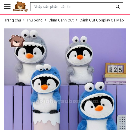
Skip to content
Trang chủ
Thú bông
Chim Cánh Cụt
Cánh Cụt Cosplay Cá Mập