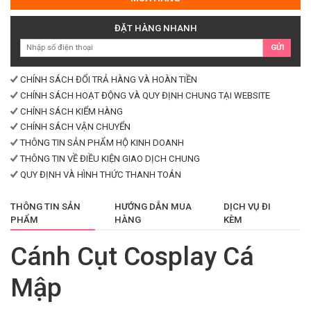
Cá
Mập
ĐẶT HÀNG NHANH
số
GỬI
lượng
CHÍNH SÁCH ĐỔI TRẢ HÀNG VÀ HOÀN TIỀN
CHÍNH SÁCH HOẠT ĐỘNG VÀ QUY ĐỊNH CHUNG TẠI WEBSITE
CHÍNH SÁCH KIỂM HÀNG
CHÍNH SÁCH VẬN CHUYỂN
THÔNG TIN SẢN PHẨM HỘ KINH DOANH
THÔNG TIN VỀ ĐIỀU KIỆN GIAO DỊCH CHUNG
QUY ĐỊNH VÀ HÌNH THỨC THANH TOÁN
THÔNG TIN SẢN
HƯỚNG DẪN MUA
DỊCH VỤ ĐI
PHẨM
HÀNG
KÈM
Cánh Cụt Cosplay Cá
Mập