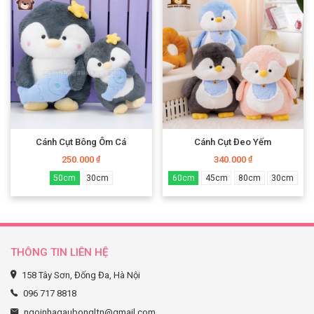
Cánh Cụt Bông Ôm Cá
Cánh Cụt Đeo Yếm
250.000
340.000
₫
₫
50cm
30cm
60cm
45cm
80cm
30cm
THÔNG TIN LIÊN HỆ
158 Tây Sơn, Đống Đa, Hà Nội
096 717 8818
ngoinhagaubongltn@gmail.com