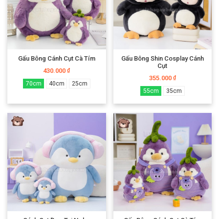
Gấu Bông Cánh Cụt Cà Tím
Gấu Bông Shin Cosplay Cánh
Cụt
430.000
₫
355.000
₫
70cm
40cm
25cm
55cm
35cm