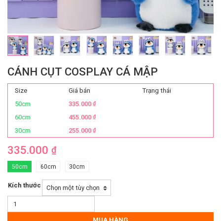
CÁNH CỤT COSPLAY CÁ MẬP
Size
Giá bán
Trạng thái
50cm
335.000
₫
60cm
455.000
₫
30cm
255.000
₫
335.000
₫
50cm
60cm
30cm
Kích thước
Cánh
Cụt
Cosplay
MUA HÀNG