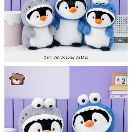
Cánh Cụt Cosplay Cá Mập