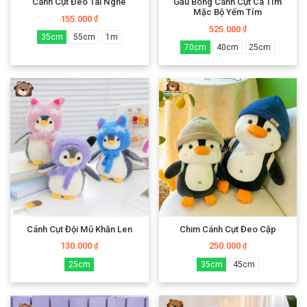
Cánh Cụt Đeo Tai Nghe
Gấu Bông Cánh Cụt Cà Tím
Mặc Bộ Yếm Tím
155.000
₫
525.000
₫
35cm
55cm
1m
70cm
40cm
25cm
Cánh Cụt Đội Mũ Khăn Len
Chim Cánh Cụt Đeo Cặp
130.000
250.000
₫
₫
25cm
35cm
45cm