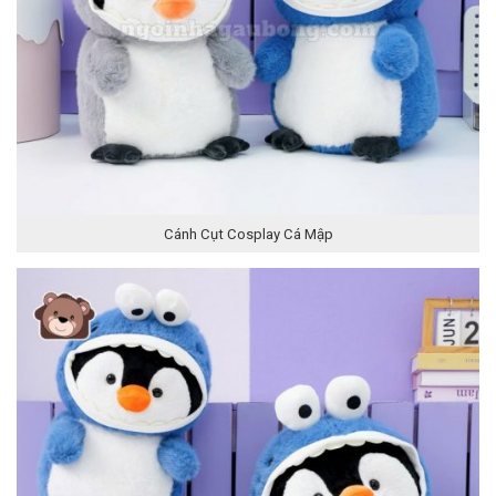
Cánh Cụt Cosplay Cá Mập