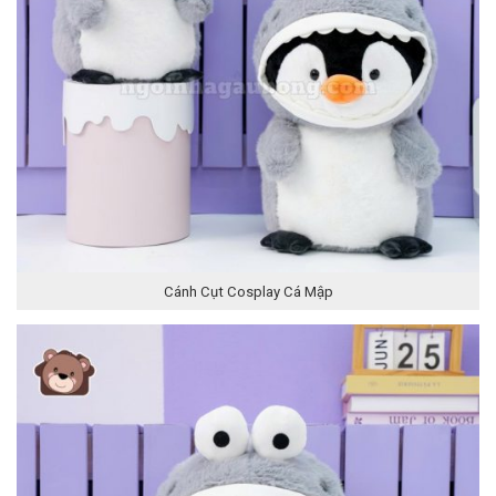
Cánh Cụt Cosplay Cá Mập