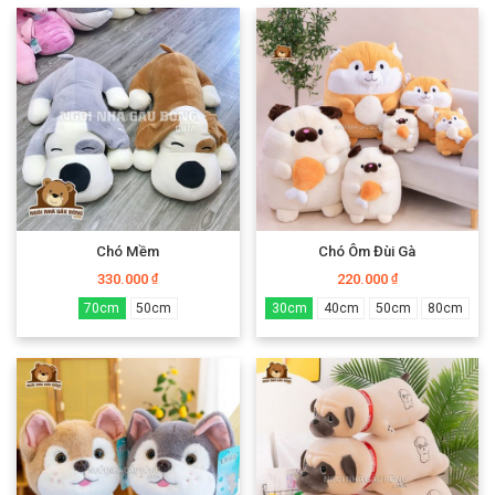
Chó Mềm
Chó Ôm Đùi Gà
330.000
220.000
₫
₫
70cm
50cm
30cm
40cm
50cm
80cm