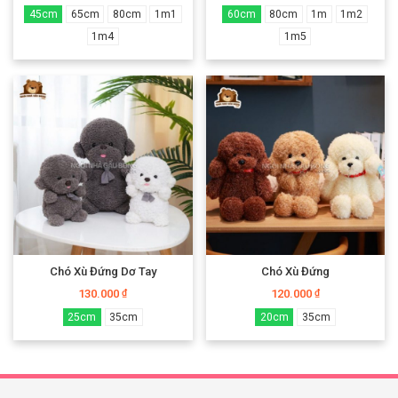
45cm
65cm
80cm
1m1
60cm
80cm
1m
1m2
1m4
1m5
Chó Xù Đứng Dơ Tay
Chó Xù Đứng
130.000
120.000
₫
₫
25cm
35cm
20cm
35cm