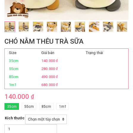
CHÓ NẰM THÊU TRÀ SỮA
Size
Giá bán
Trạng thái
35cm
140.000
₫
55cm
280.000
₫
85cm
490.000
₫
1m1
680.000
₫
140.000
₫
35cm
55cm
85cm
1m1
Kích thước
Chó
Nằm