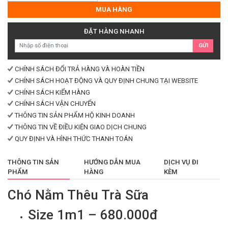
Thêu
MUA HÀNG
Trà
Sữa
ĐẶT HÀNG NHANH
số
GỬI
lượng
CHÍNH SÁCH ĐỔI TRẢ HÀNG VÀ HOÀN TIỀN
CHÍNH SÁCH HOẠT ĐỘNG VÀ QUY ĐỊNH CHUNG TẠI WEBSITE
CHÍNH SÁCH KIỂM HÀNG
CHÍNH SÁCH VẬN CHUYỂN
THÔNG TIN SẢN PHẨM HỘ KINH DOANH
THÔNG TIN VỀ ĐIỀU KIỆN GIAO DỊCH CHUNG
QUY ĐỊNH VÀ HÌNH THỨC THANH TOÁN
THÔNG TIN SẢN
HƯỚNG DẪN MUA
DỊCH VỤ ĐI
PHẨM
HÀNG
KÈM
Chó Nằm Thêu Trà Sữa
Size 1m1 – 680.000đ