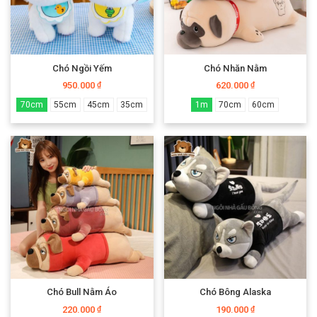
Chó Ngồi Yếm
Chó Nhăn Nằm
950.000
620.000
₫
₫
70cm
55cm
45cm
35cm
1m
70cm
60cm
Chó Bull Nằm Áo
Chó Bông Alaska
220.000
190.000
₫
₫