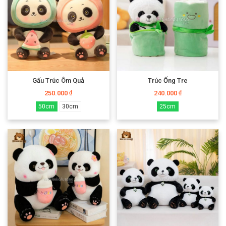
Gấu Trúc Ôm Quả
Trúc Ống Tre
250.000
240.000
₫
₫
50cm
30cm
25cm