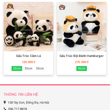
Gấu Trúc Cầm Lá
Gấu Trúc Đội Bánh Hamburger
120.000
275.000
₫
₫
25cm
35cm
55cm
45cm
THÔNG TIN LIÊN HỆ
158 Tây Sơn, Đống Đa, Hà Nội
096 717 8818