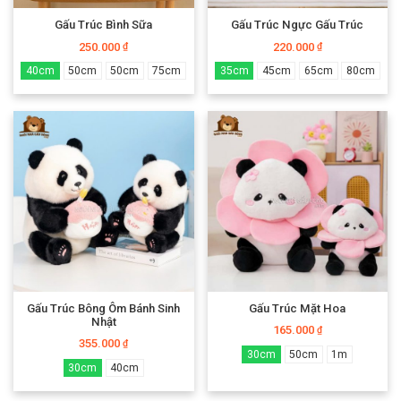
Gấu Trúc Bình Sữa
Gấu Trúc Ngực Gấu Trúc
250.000
220.000
₫
₫
40cm
50cm
50cm
75cm
35cm
45cm
65cm
80cm
Gấu Trúc Bông Ôm Bánh Sinh
Gấu Trúc Mặt Hoa
Nhật
165.000
₫
355.000
₫
30cm
50cm
1m
30cm
40cm