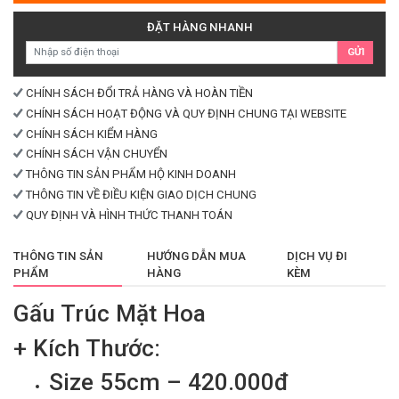
Hoa
số
ĐẶT HÀNG NHANH
lượng
GỬI
CHÍNH SÁCH ĐỔI TRẢ HÀNG VÀ HOÀN TIỀN
CHÍNH SÁCH HOẠT ĐỘNG VÀ QUY ĐỊNH CHUNG TẠI WEBSITE
CHÍNH SÁCH KIỂM HÀNG
CHÍNH SÁCH VẬN CHUYỂN
THÔNG TIN SẢN PHẨM HỘ KINH DOANH
THÔNG TIN VỀ ĐIỀU KIỆN GIAO DỊCH CHUNG
QUY ĐỊNH VÀ HÌNH THỨC THANH TOÁN
THÔNG TIN SẢN
HƯỚNG DẪN MUA
DỊCH VỤ ĐI
PHẨM
HÀNG
KÈM
Gấu Trúc Mặt Hoa
+ Kích Thước:
Size 55cm – 420.000đ