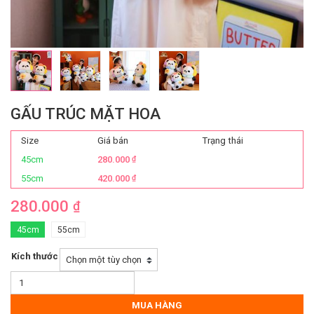
GẤU TRÚC MẶT HOA
Size
Giá bán
Trạng thái
45cm
280.000
₫
55cm
420.000
₫
280.000
₫
45cm
55cm
Kích thước
Gấu
Trúc
Mặt
MUA HÀNG