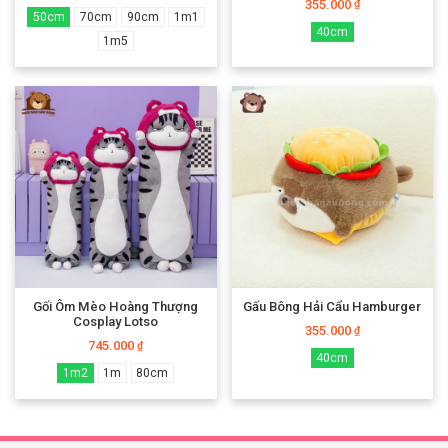
355.000
₫
50cm
70cm
90cm
1m1
40cm
1m5
Gối Ôm Mèo Hoàng Thượng
Gấu Bông Hải Cẩu Hamburger
Cosplay Lotso
355.000
₫
745.000
₫
40cm
1m2
1m
80cm