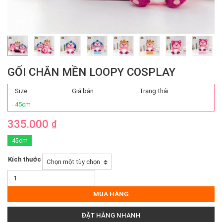
GỐI CHĂN MỀN LOOPY COSPLAY
Size
Giá bán
Trạng thái
45cm
335.000
₫
45cm
Kích thước
Gối
Chăn
Mền
MUA HÀNG
Loopy
Cosplay
ĐẶT HÀNG NHANH
số