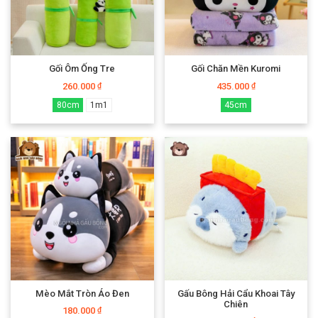
Gối Ôm Ống Tre
Gối Chăn Mền Kuromi
260.000
435.000
₫
₫
80cm
1m1
45cm
Mèo Mắt Tròn Áo Đen
Gấu Bông Hải Cẩu Khoai Tây
Chiên
180.000
₫