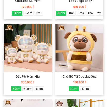
Gấu Lena Mũ Yếm
Teddy Logo Baby
170.000
440.000
₫
₫
28cm
55cm
1m1
80cm
1m1
1m4
1m7
2m
Gấu Phi Hành Gia
Chó Nô Tài Cosplay Ong
350.000
180.000
₫
₫
60cm
50cm
40cm
30cm
40cm