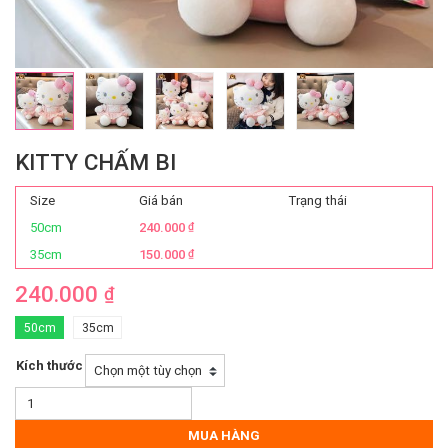
KITTY CHẤM BI
Size
Giá bán
Trạng thái
50cm
240.000
₫
35cm
150.000
₫
240.000
₫
50cm
35cm
Kích thước
Kitty
Chấm
Bi
MUA HÀNG