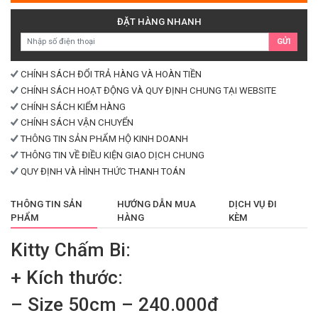
số
lượng
ĐẶT HÀNG NHANH
GỬI
CHÍNH SÁCH ĐỔI TRẢ HÀNG VÀ HOÀN TIỀN
CHÍNH SÁCH HOẠT ĐỘNG VÀ QUY ĐỊNH CHUNG TẠI WEBSITE
CHÍNH SÁCH KIỂM HÀNG
CHÍNH SÁCH VẬN CHUYỂN
THÔNG TIN SẢN PHẨM HỘ KINH DOANH
THÔNG TIN VỀ ĐIỀU KIỆN GIAO DỊCH CHUNG
QUY ĐỊNH VÀ HÌNH THỨC THANH TOÁN
THÔNG TIN SẢN
HƯỚNG DẪN MUA
DỊCH VỤ ĐI
PHẨM
HÀNG
KÈM
Kitty Chấm Bi:
+ Kích thước:
– Size 50cm – 240.000đ