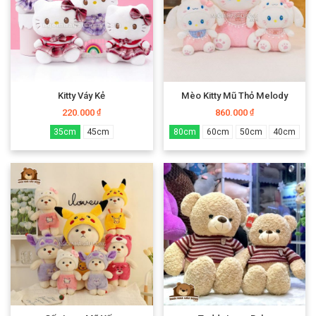
Kitty Váy Kẻ
Mèo Kitty Mũ Thỏ Melody
220.000
860.000
₫
₫
35cm
45cm
80cm
60cm
50cm
40cm