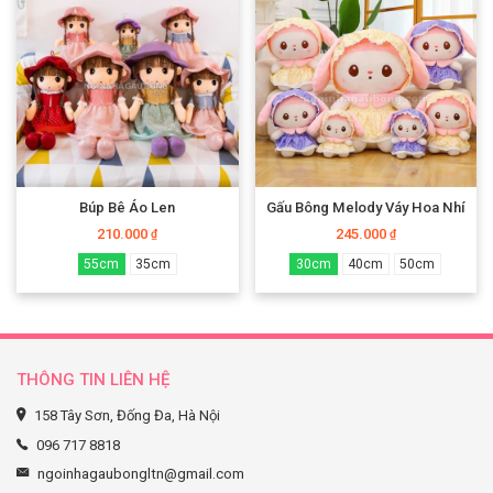
Búp Bê Áo Len
Gấu Bông Melody Váy Hoa Nhí
210.000
245.000
₫
₫
55cm
35cm
30cm
40cm
50cm
THÔNG TIN LIÊN HỆ
158 Tây Sơn, Đống Đa, Hà Nội
096 717 8818
ngoinhagaubongltn@gmail.com