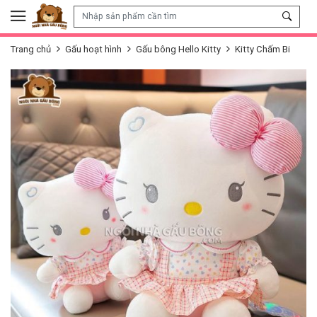
Skip to content
Trang chủ
Gấu hoạt hình
Gấu bông Hello Kitty
Kitty Chấm Bi