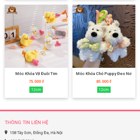
Móc Khóa Vịt Đuôi Tim
Móc Khóa Chó Puppy Đeo Nơ
75.000
85.000
₫
₫
12cm
12cm
THÔNG TIN LIÊN HỆ
158 Tây Sơn, Đống Đa, Hà Nội