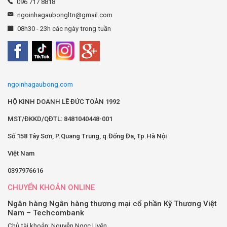
096 717 8818
ngoinhagaubongltn@gmail.com
08h30 - 23h các ngày trong tuần
ngoinhagaubong.com
HỘ KINH DOANH LÊ ĐỨC TOÀN 1992
MST/ĐKKD/QĐTL: 8481040448-001
Số 158 Tây Sơn, P.Quang Trung, q.Đống Đa, Tp.Hà Nội
Việt Nam
0397976616
CHUYỂN KHOẢN ONLINE
Ngân hàng Ngân hàng thương mại cổ phần Kỹ Thương Việt
Nam – Techcombank
Chủ tài khoản: Nguyễn Ngọc Uyên