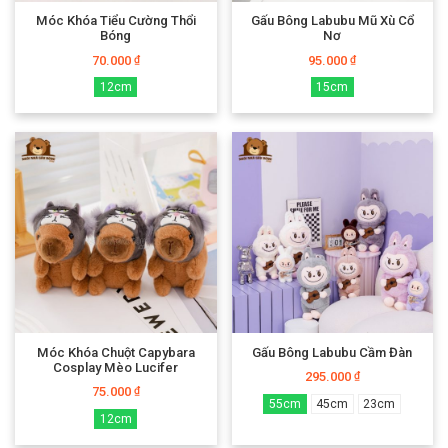
Móc Khóa Tiểu Cường Thổi
Gấu Bông Labubu Mũ Xù Cổ
Bóng
Nơ
70.000
95.000
₫
₫
12cm
15cm
Móc Khóa Chuột Capybara
Gấu Bông Labubu Cầm Đàn
Cosplay Mèo Lucifer
295.000
₫
75.000
₫
55cm
45cm
23cm
12cm