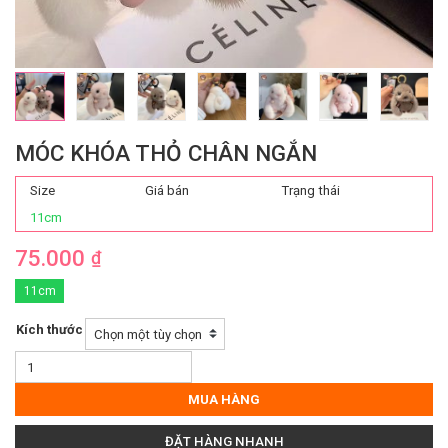
MÓC KHÓA THỎ CHÂN NGẮN
Size
Giá bán
Trạng thái
11cm
75.000
₫
11cm
Kích thước
Móc
Khóa
Thỏ
MUA HÀNG
Chân
Ngắn
ĐẶT HÀNG NHANH