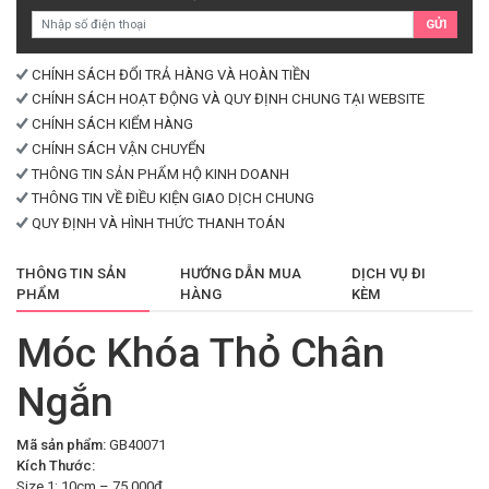
số
GỬI
lượng
CHÍNH SÁCH ĐỔI TRẢ HÀNG VÀ HOÀN TIỀN
CHÍNH SÁCH HOẠT ĐỘNG VÀ QUY ĐỊNH CHUNG TẠI WEBSITE
CHÍNH SÁCH KIỂM HÀNG
CHÍNH SÁCH VẬN CHUYỂN
THÔNG TIN SẢN PHẨM HỘ KINH DOANH
THÔNG TIN VỀ ĐIỀU KIỆN GIAO DỊCH CHUNG
QUY ĐỊNH VÀ HÌNH THỨC THANH TOÁN
THÔNG TIN SẢN
HƯỚNG DẪN MUA
DỊCH VỤ ĐI
PHẨM
HÀNG
KÈM
Móc Khóa Thỏ Chân
Ngắn
Mã sản phẩm:
GB40071
Kích Thước:
Size 1: 10cm – 75.000đ.