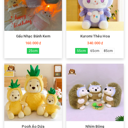
Gấu Nhạc Bánh Kem
Kuromi Thêu Hoa
160.000
340.000
₫
₫
25cm
55cm
65cm
85cm
Pooh Áo Dứa
Nhím Bông