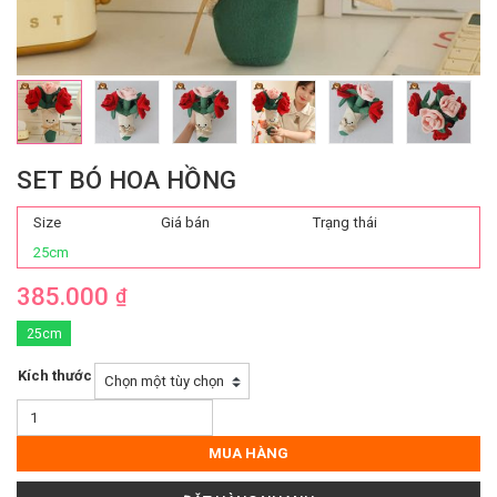
SET BÓ HOA HỒNG
Size
Giá bán
Trạng thái
25cm
385.000
₫
25cm
Kích thước
Set
Bó
Hoa
MUA HÀNG
Hồng
số