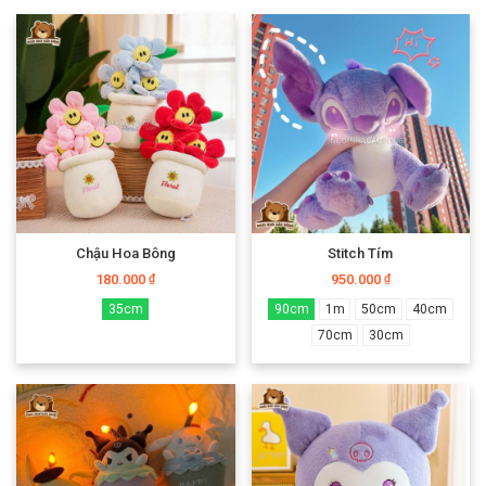
Chậu Hoa Bông
Stitch Tím
180.000
950.000
₫
₫
35cm
90cm
1m
50cm
40cm
70cm
30cm