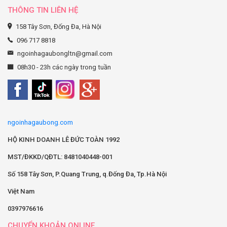
THÔNG TIN LIÊN HỆ
158 Tây Sơn, Đống Đa, Hà Nội
096 717 8818
ngoinhagaubongltn@gmail.com
08h30 - 23h các ngày trong tuần
ngoinhagaubong.com
HỘ KINH DOANH LÊ ĐỨC TOÀN 1992
MST/ĐKKD/QĐTL: 8481040448-001
Số 158 Tây Sơn, P.Quang Trung, q.Đống Đa, Tp.Hà Nội
Việt Nam
0397976616
CHUYỂN KHOẢN ONLINE