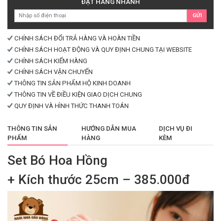
ĐẶT HÀNG NHANH
lượng
GỬI
CHÍNH SÁCH ĐỔI TRẢ HÀNG VÀ HOÀN TIỀN
CHÍNH SÁCH HOẠT ĐỘNG VÀ QUY ĐỊNH CHUNG TẠI WEBSITE
CHÍNH SÁCH KIỂM HÀNG
CHÍNH SÁCH VẬN CHUYỂN
THÔNG TIN SẢN PHẨM HỘ KINH DOANH
THÔNG TIN VỀ ĐIỀU KIỆN GIAO DỊCH CHUNG
QUY ĐỊNH VÀ HÌNH THỨC THANH TOÁN
THÔNG TIN SẢN
HƯỚNG DẪN MUA
DỊCH VỤ ĐI
PHẨM
HÀNG
KÈM
Set Bó Hoa Hồng
+ Kích thước 25cm – 385.000đ