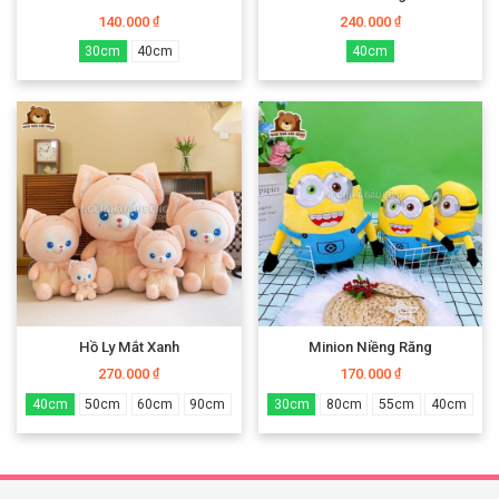
140.000
240.000
₫
₫
30cm
40cm
40cm
Hồ Ly Mắt Xanh
Minion Niềng Răng
270.000
170.000
₫
₫
40cm
50cm
60cm
90cm
30cm
80cm
55cm
40cm