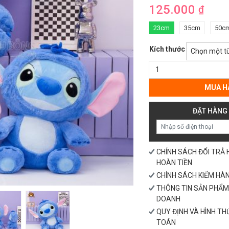
125.000
₫
23cm
35cm
50c
Kích thước
Stitch
Xanh
Ngồi
MUA H
số
lượng
ĐẶT HÀNG
CHÍNH SÁCH ĐỔI TRẢ
HOÀN TIỀN
CHÍNH SÁCH KIỂM HÀ
THÔNG TIN SẢN PHẨM
DOANH
QUY ĐỊNH VÀ HÌNH T
TOÁN