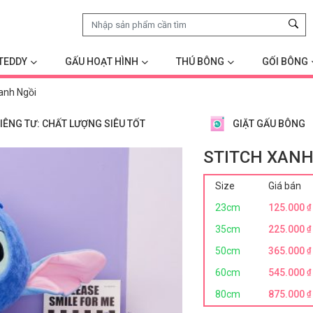
TEDDY
GẤU HOẠT HÌNH
THÚ BÔNG
GỐI BÔNG
Xanh Ngồi
IÊNG TƯ: CHẤT LƯỢNG SIÊU TỐT
GIẶT GẤU BÔNG
STITCH XANH
Size
Giá bán
23cm
125.000
₫
35cm
225.000
₫
50cm
365.000
₫
60cm
545.000
₫
80cm
875.000
₫