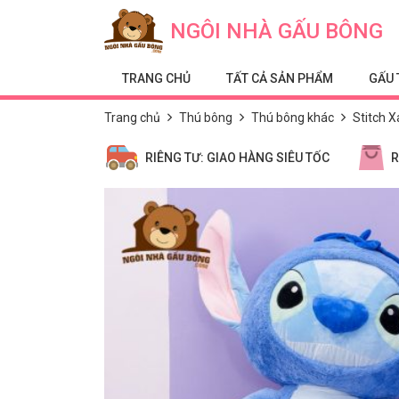
Skip to content
NGÔI NHÀ GẤU BÔNG
TRANG CHỦ
TẤT CẢ SẢN PHẨM
GẤU 
Trang chủ
Thú bông
Thú bông khác
Stitch 
RIÊNG TƯ: GIAO HÀNG SIÊU TỐC
R