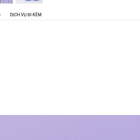
G
DỊCH VỤ ĐI KÈM