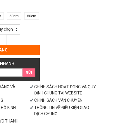
m
60cm
80cm
ÀNG
 NHANH
GỬI
 HÀNG VÀ
CHÍNH SÁCH HOẠT ĐỘNG VÀ QUY
ĐỊNH CHUNG TẠI WEBSITE
NG
CHÍNH SÁCH VẬN CHUYỂN
 HỘ KINH
THÔNG TIN VỀ ĐIỀU KIỆN GIAO
DỊCH CHUNG
HỨC THANH