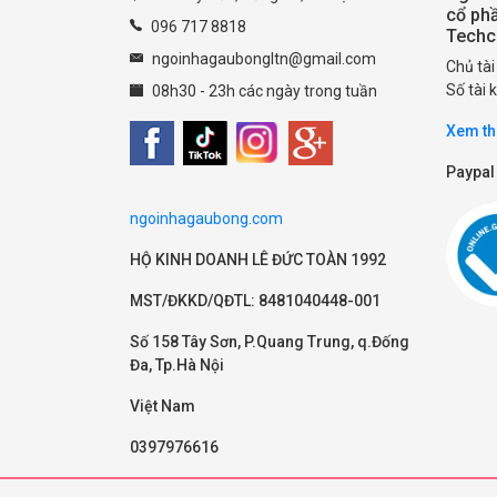
cổ ph
096 717 8818
Tech
ngoinhagaubongltn@gmail.com
Chủ tà
Số tài
08h30 - 23h các ngày trong tuần
Xem th
Paypal
ngoinhagaubong.com
HỘ KINH DOANH LÊ ĐỨC TOÀN 1992
MST/ĐKKD/QĐTL: 8481040448-001
Số 158 Tây Sơn, P.Quang Trung, q.Đống
Đa, Tp.Hà Nội
Việt Nam
0397976616