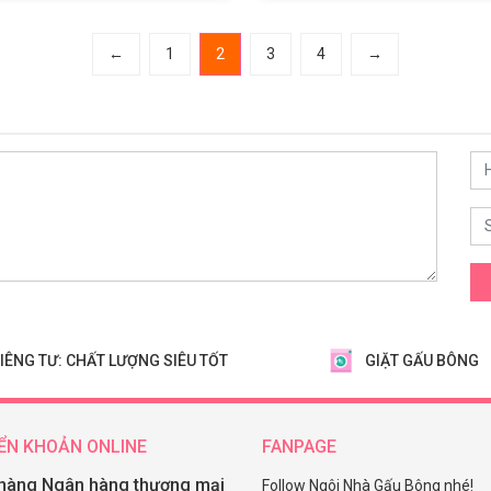
←
1
2
3
4
→
IÊNG TƯ: CHẤT LƯỢNG SIÊU TỐT
GIẶT GẤU BÔNG
ỂN KHOẢN ONLINE
FANPAGE
hàng Ngân hàng thương mại
Follow Ngôi Nhà Gấu Bông nhé!