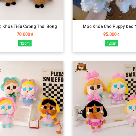
 Khóa Tiểu Cường Thổi Bóng
Móc Khóa Chó Puppy Đeo 
70.000
85.000
₫
₫
12cm
12cm