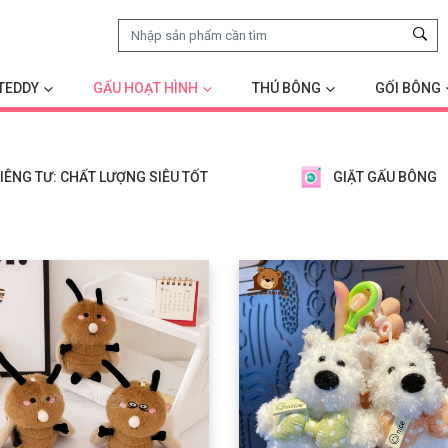
TEDDY
GẤU HOẠT HÌNH
THÚ BÔNG
GỐI BÔNG
IÊNG TƯ: CHẤT LƯỢNG SIÊU TỐT
GIẶT GẤU BÔNG