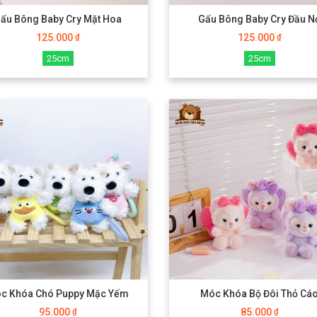
ấu Bông Baby Cry Mặt Hoa
Gấu Bông Baby Cry Đầu N
125.000
125.000
₫
₫
25cm
25cm
c Khóa Chó Puppy Mặc Yếm
Móc Khóa Bộ Đôi Thỏ Cá
95.000
85.000
₫
₫