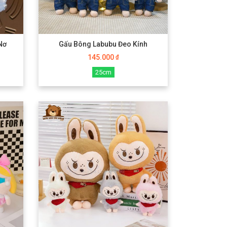
Nơ
Gấu Bông Labubu Đeo Kính
145.000
₫
25cm