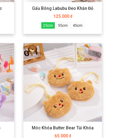
ơ
Gấu Bông Labubu Đeo Khăn Đỏ
125.000
₫
25cm
55cm
45cm
o
Móc Khóa Butter Bear Túi Khóa
65.000
₫