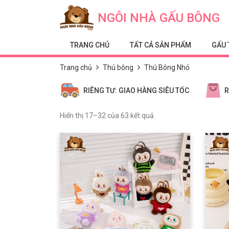
Skip to content
NGÔI NHÀ GẤU BÔNG
TRANG CHỦ
TẤT CẢ SẢN PHẨM
GẤU 
Trang chủ
Thú bông
Thú Bông Nhỏ
RIÊNG TƯ: GIAO HÀNG SIÊU TỐC
R
Hiển thị 17–32 của 63 kết quả