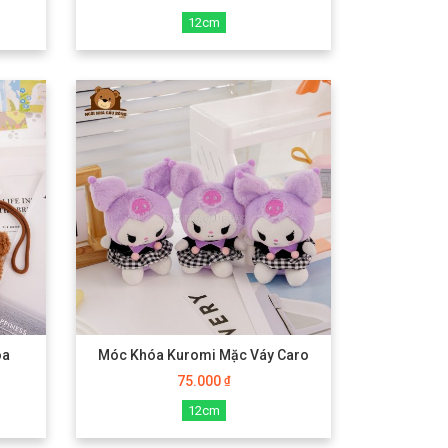
12cm
óa
Móc Khóa Kuromi Mặc Váy Caro
75.000
₫
12cm