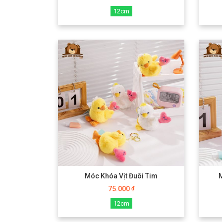
12cm
Móc Khóa Vịt Đuôi Tim
75.000
₫
12cm