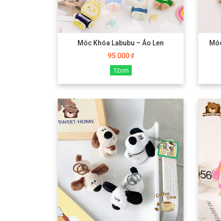
Móc Khóa Labubu – Áo Len
Móc
95.000
₫
12cm