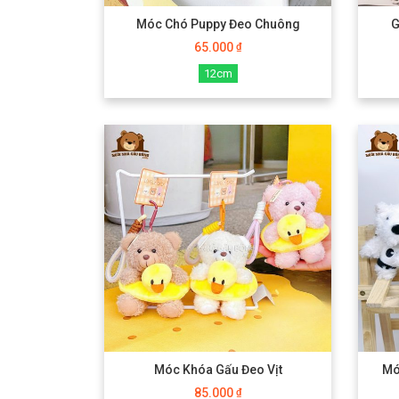
Móc Chó Puppy Đeo Chuông
G
65.000
₫
12cm
Móc Khóa Gấu Đeo Vịt
Mó
85.000
₫