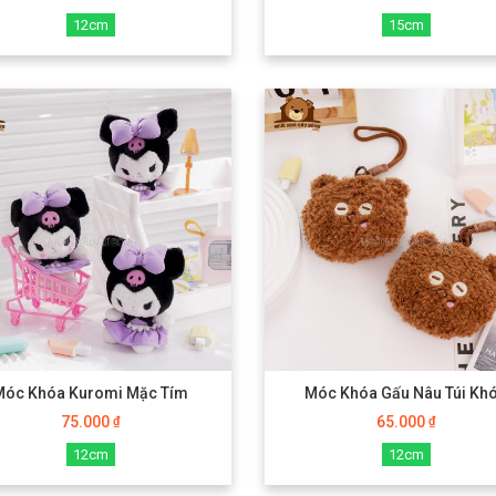
12cm
15cm
Móc Khóa Kuromi Mặc Tím
Móc Khóa Gấu Nâu Túi Kh
75.000
65.000
₫
₫
12cm
12cm