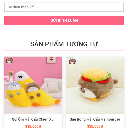
GỬI BÌNH LUẬN
SẢN PHẨM TƯƠNG TỰ
Gối Ôm Hải Cẩu Chiên Xù
Gấu Bông Hải Cẩu Hamburger
385.000
355.000
₫
₫