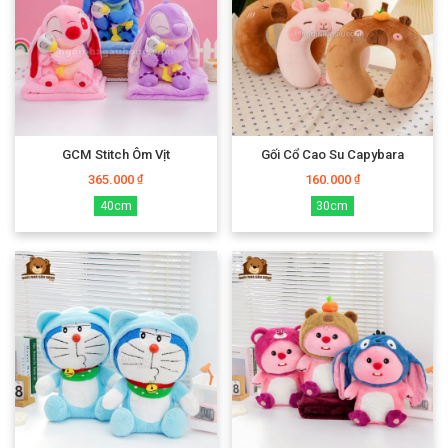
GCM Stitch Ôm Vịt
Gối Cổ Cao Su Capybara
365.000
160.000
₫
₫
40cm
30cm