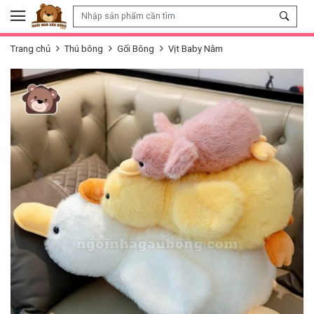
Skip to content
Trang chủ
Thú bông
Gối Bông
Vịt Baby Nằm