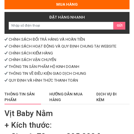
Nằm
MUA HÀNG
số
lượng
ĐẶT HÀNG NHANH
GỬI
CHÍNH SÁCH ĐỔI TRẢ HÀNG VÀ HOÀN TIỀN
CHÍNH SÁCH HOẠT ĐỘNG VÀ QUY ĐỊNH CHUNG TẠI WEBSITE
CHÍNH SÁCH KIỂM HÀNG
CHÍNH SÁCH VẬN CHUYỂN
THÔNG TIN SẢN PHẨM HỘ KINH DOANH
THÔNG TIN VỀ ĐIỀU KIỆN GIAO DỊCH CHUNG
QUY ĐỊNH VÀ HÌNH THỨC THANH TOÁN
THÔNG TIN SẢN
HƯỚNG DẪN MUA
DỊCH VỤ ĐI
PHẨM
HÀNG
KÈM
Vịt Baby Nằm
+ Kích thước: