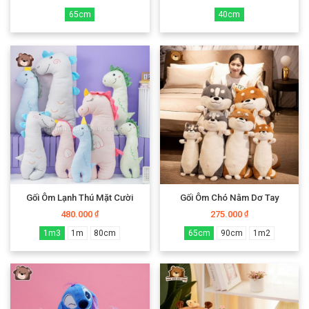
65cm
40cm
Gối Ôm Lạnh Thú Mặt Cười
Gối Ôm Chó Nằm Dơ Tay
480.000
275.000
₫
₫
1m3
1m
80cm
65cm
90cm
1m2