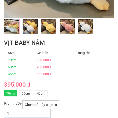
VỊT BABY NẰM
Size
Giá bán
Trạng thái
70cm
395.000
₫
60cm
255.000
₫
45cm
165.000
₫
395.000
₫
70cm
60cm
45cm
Kích thước
Vịt
Baby