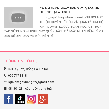
CHÍNH SÁCH HOẠT ĐỘNG VÀ QUY ĐỊNH
CHUNG TẠI WEBSITE
https://ngoinhagaubong.com/ WEBSITE NÀY
THUỘC QUYỀN SỞ HỮU VÀ QUẢN LÝ CỦA HỘ
KINH DOANH LÊ ĐỨC TOÀN 1992. KHI TRUY
CẬP, SỬ DỤNG WEBSITE NÀY, QUÝ KHÁCH ĐÃ MẶC NHIÊN ĐỒNG Ý VỚI
CÁC ĐIỀU KHOẢN VÀ ĐIỀU KIỆN ĐỀ…
THÔNG TIN LIÊN HỆ
158 Tây Sơn, Đống Đa, Hà Nội
096 717 8818
ngoinhagaubongltn@gmail.com
08h30 - 23h các ngày trong tuần