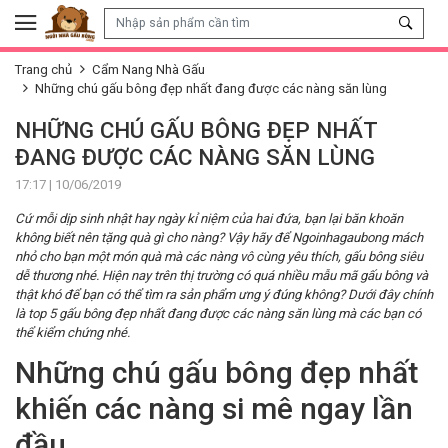
Skip to content
Trang chủ
Cẩm Nang Nhà Gấu
Những chú gấu bông đẹp nhất đang được các nàng săn lùng
NHỮNG CHÚ GẤU BÔNG ĐẸP NHẤT
ĐANG ĐƯỢC CÁC NÀNG SĂN LÙNG
17:17 | 10/06/2019
Cứ mỗi dịp sinh nhật hay ngày kỉ niệm của hai đứa, bạn lại băn khoăn
không biết nên tặng quà gì cho nàng? Vậy hãy để Ngoinhagaubong mách
nhỏ cho bạn một món quà mà các nàng vô cùng yêu thích, gấu bông siêu
dễ thương nhé. Hiện nay trên thị trường có quá nhiều mẫu mã gấu bông và
thật khó để bạn có thể tìm ra sản phẩm ưng ý đúng không? Dưới đây chính
là top 5 gấu bông đẹp nhất đang được các nàng săn lùng mà các bạn có
thể kiểm chứng nhé.
Những chú gấu bông đẹp nhất
khiến các nàng si mê ngay lần
đầu