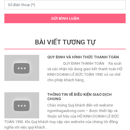
GỬI BÌNH LUẬN
BÀI VIẾT TƯƠNG TỰ
QUY ĐỊNH VÀ HÌNH THỨC THANH TOÁN
QUY ĐỊNH THANH TOÁN Rà soát
và xác nhận nội dung giao kết thanh toán HỘ
KINH DOANH LÊ ĐỨC TOÀN 1992 có cơ chế
cho phép khách hàng…
THÔNG TIN VỀ ĐIỀU KIỆN GIAO DỊCH
CHUNG
Chào mừng Quý khách đến với website
ngoinhagaubong.com – được thiết lập và
thuộc sở hữu của HỘ KINH DOANH LÊ ĐỨC
TOÀN 1992. Khi Quý khách truy cập vào website của chúng tôi đồng
nghĩa với việc quý khách…