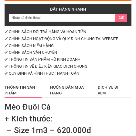
số
lượng
ĐẶT HÀNG NHANH
GỬI
CHÍNH SÁCH ĐỔI TRẢ HÀNG VÀ HOÀN TIỀN
CHÍNH SÁCH HOẠT ĐỘNG VÀ QUY ĐỊNH CHUNG TẠI WEBSITE
CHÍNH SÁCH KIỂM HÀNG
CHÍNH SÁCH VẬN CHUYỂN
THÔNG TIN SẢN PHẨM HỘ KINH DOANH
THÔNG TIN VỀ ĐIỀU KIỆN GIAO DỊCH CHUNG
QUY ĐỊNH VÀ HÌNH THỨC THANH TOÁN
THÔNG TIN SẢN
HƯỚNG DẪN MUA
DỊCH VỤ ĐI
PHẨM
HÀNG
KÈM
Mèo Đuôi Cá
+ Kích thước:
– Size 1m3 – 620.000đ