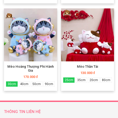
Mèo Hoàng Thượng Phi Hành
Mèo Thần Tài
Gia
130.000
₫
170.000
₫
25cm
35cm
20cm
80cm
30cm
40cm
50cm
90cm
THÔNG TIN LIÊN HỆ