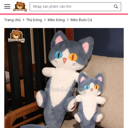
Skip to content
Trang chủ
Thú bông
Mèo bông
Mèo Đuôi Cá