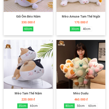
Gối Ôm Béo Nằm
Mèo Amuse Tam Thể Ngồi
330.000
170.000
₫
₫
60cm
30cm
40cm
Mèo Tam Thể Nằm
Mèo Dudu
220.000
460.000
₫
₫
35cm
60cm
80cm
50cm
60cm