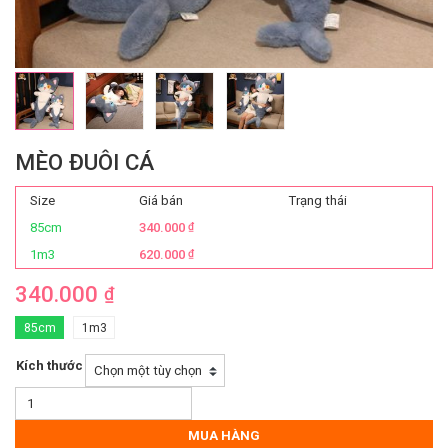
MÈO ĐUÔI CÁ
Size
Giá bán
Trạng thái
85cm
340.000
₫
1m3
620.000
₫
340.000
₫
85cm
1m3
Kích thước
Mèo
Đuôi
Cá
MUA HÀNG