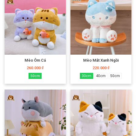
Mèo Ôm Cá
Mèo Mắt Xanh Ngồi
260.000
220.000
₫
₫
50cm
30cm
40cm
50cm