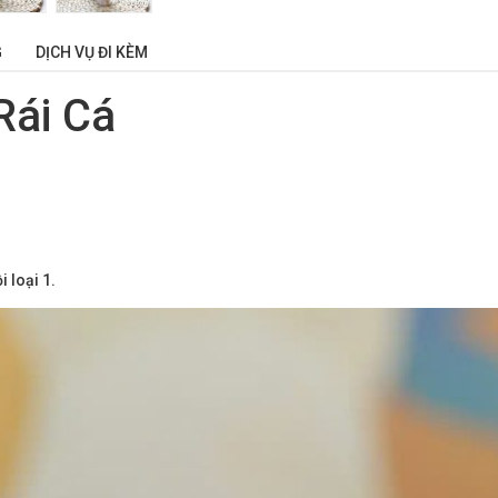
G
DỊCH VỤ ĐI KÈM
Rái Cá
 loại 1.