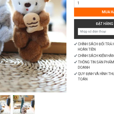
Móc
Khóa
Raisca
MUA H
Rái
Cá
ĐẶT HÀNG
số
lượng
CHÍNH SÁCH ĐỔI TRẢ
HOÀN TIỀN
CHÍNH SÁCH KIỂM HÀ
THÔNG TIN SẢN PHẨM
DOANH
QUY ĐỊNH VÀ HÌNH T
TOÁN