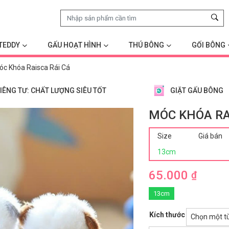
TEDDY
GẤU HOẠT HÌNH
THÚ BÔNG
GỐI BÔNG
óc Khóa Raisca Rái Cá
IÊNG TƯ: CHẤT LƯỢNG SIÊU TỐT
GIẶT GẤU BÔNG
MÓC KHÓA RA
Size
Giá bán
13cm
65.000
₫
13cm
Kích thước