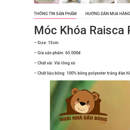
THÔNG TIN SẢN PHẨM
HƯỚNG DẪN MUA HÀN
Móc Khóa Raisca 
– Size: 13cm
– Gía sản phẩm: 65.000
đ
– Chất vải: Vải lông xù
– Chất liệu bông: 100% bông polyester trắng đàn hồi