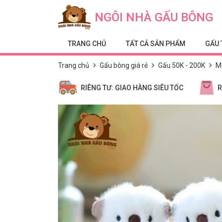
Skip to content
NGÔI NHÀ GẤU BÔNG
TRANG CHỦ
TẤT CẢ SẢN PHẨM
GẤU 
Trang chủ
Gấu bông giá rẻ
Gấu 50K - 200K
M
RIÊNG TƯ: GIAO HÀNG SIÊU TỐC
R