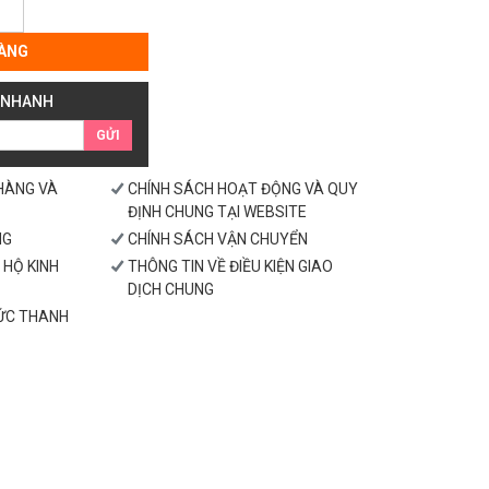
ÀNG
 NHANH
GỬI
 HÀNG VÀ
CHÍNH SÁCH HOẠT ĐỘNG VÀ QUY
ĐỊNH CHUNG TẠI WEBSITE
NG
CHÍNH SÁCH VẬN CHUYỂN
 HỘ KINH
THÔNG TIN VỀ ĐIỀU KIỆN GIAO
DỊCH CHUNG
HỨC THANH