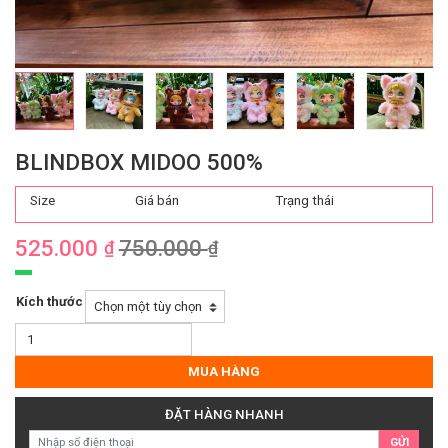
BLINDBOX MIDOO 500%
Size
Giá bán
Trạng thái
525.000
750.000
₫
₫
Kích thước
Blindbox
Midoo
500%
MUA HÀNG
số
lượng
ĐẶT HÀNG NHANH
GỬI