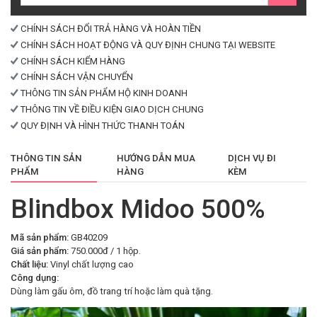
CHÍNH SÁCH ĐỔI TRẢ HÀNG VÀ HOÀN TIỀN
CHÍNH SÁCH HOẠT ĐỘNG VÀ QUY ĐỊNH CHUNG TẠI WEBSITE
CHÍNH SÁCH KIỂM HÀNG
CHÍNH SÁCH VẬN CHUYỂN
THÔNG TIN SẢN PHẨM HỘ KINH DOANH
THÔNG TIN VỀ ĐIỀU KIỆN GIAO DỊCH CHUNG
QUY ĐỊNH VÀ HÌNH THỨC THANH TOÁN
THÔNG TIN SẢN
HƯỚNG DẪN MUA
DỊCH VỤ ĐI
PHẨM
HÀNG
KÈM
Blindbox Midoo 500%
Mã sản phẩm:
GB40209
Giá sản phẩm:
750.000đ / 1 hộp.
Chất liệu:
Vinyl chất lượng cao
Công dụng:
Dùng làm gấu ôm, đồ trang trí hoặc làm quà tặng.