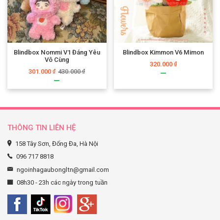
Blindbox Nommi V1 Đáng Yêu
Blindbox Kimmon V6 Mimon
Vô Cùng
320.000
₫
301.000
430.000
₫
₫
THÔNG TIN LIÊN HỆ
158 Tây Sơn, Đống Đa, Hà Nội
096 717 8818
ngoinhagaubongltn@gmail.com
08h30 - 23h các ngày trong tuần