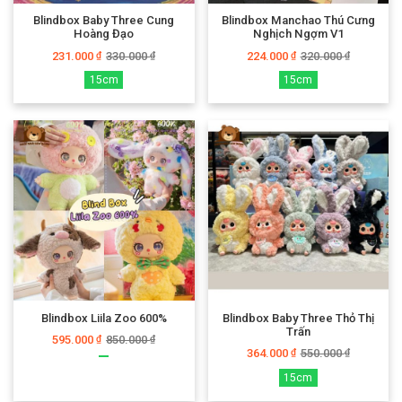
Blindbox Baby Three Cung
Blindbox Manchao Thú Cưng
Hoàng Đạo
Nghịch Ngợm V1
231.000
330.000
224.000
320.000
₫
₫
₫
₫
15cm
15cm
Blindbox Liila Zoo 600%
Blindbox Baby Three Thỏ Thị
Trấn
595.000
850.000
₫
₫
364.000
550.000
₫
₫
15cm