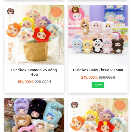
Blindbox Kimmon V5 Bông
Blindbox Baby Three V3 Mini
Hoa
245.000
350.000
₫
₫
154.000
220.000
₫
₫
15cm